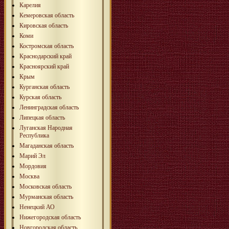
Карелия
Кемеровская область
Кировская область
Коми
Костромская область
Краснодарский край
Красноярский край
Крым
Курганская область
Курская область
Ленинградская область
Липецкая область
Луганская Народная
Республика
Магаданская область
Марий Эл
Мордовия
Москва
Московская область
Мурманская область
Ненецкий АО
Нижегородская область
Новгородская область