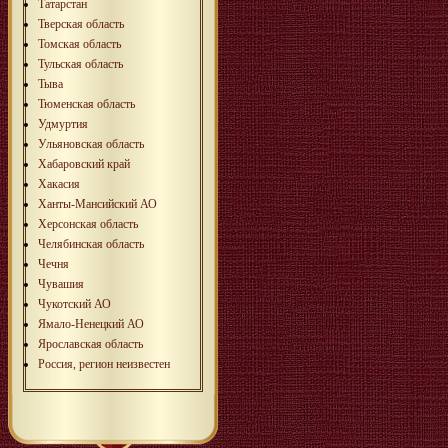
Татарстан
Тверская область
Томская область
Тульская область
Тыва
Тюменская область
Удмуртия
Ульяновская область
Хабаровский край
Хакасия
Ханты-Мансийский АО
Херсонская область
Челябинская область
Чечня
Чувашия
Чукотский АО
Ямало-Ненецкий АО
Ярославская область
Россия, регион неизвестен