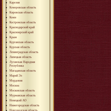
Карелия
Кемеровская область
Кировская область
Коми
Костромская область
Краснодарский край
Красноярский край
Крым
Курганская область
Курская область
Ленинградская область
Липецкая область
Луганская Народная
Республика
Магаданская область
Марий Эл
Мордовия
Москва
Московская область
Мурманская область
Ненецкий АО
Нижегородская область
Новгородская область