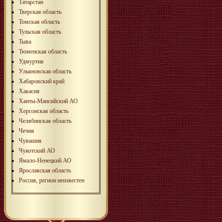
Татарстан
Тверская область
Томская область
Тульская область
Тыва
Тюменская область
Удмуртия
Ульяновская область
Хабаровский край
Хакасия
Ханты-Мансийский АО
Херсонская область
Челябинская область
Чечня
Чувашия
Чукотский АО
Ямало-Ненецкий АО
Ярославская область
Россия, регион неизвестен