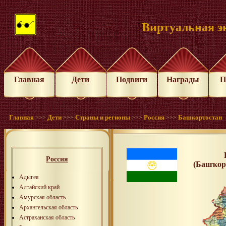
Виртуальная э
Главная
Дети
Подвиги
Награды
П
Главная
Дети
Страны и регионы
Россия
Башкортостан
>>>
>>>
>>>
>>>
Россия
(Башҡор
Адыгея
Алтайский край
Амурская область
Архангельская область
Астраханская область