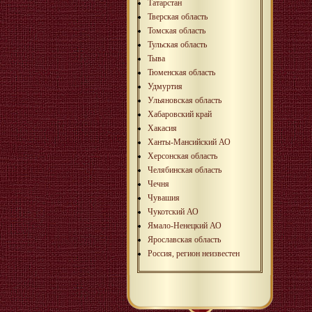
Татарстан
Тверская область
Томская область
Тульская область
Тыва
Тюменская область
Удмуртия
Ульяновская область
Хабаровский край
Хакасия
Ханты-Мансийский АО
Херсонская область
Челябинская область
Чечня
Чувашия
Чукотский АО
Ямало-Ненецкий АО
Ярославская область
Россия, регион неизвестен