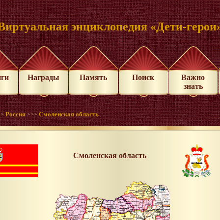
Виртуальная энциклопедия «Дети-герои
иги
Награды
Память
Поиск
Важно
знать
Россия
Смоленская область
>>
>>>
Смоленская область