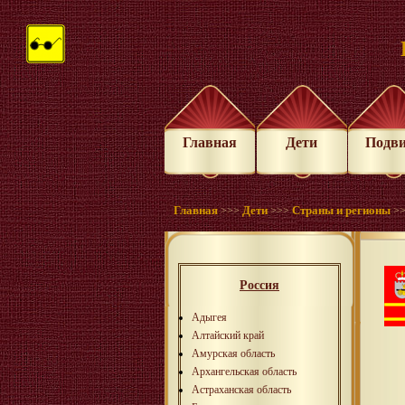
Главная
Дети
Подв
Главная
Дети
Страны и регионы
>>>
>>>
>
Россия
Адыгея
Алтайский край
Амурская область
Архангельская область
Астраханская область