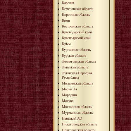
Карелия
Кемеровская область
Кировская область
Коми
Костромская область
Краснодарский край
Красноярский край
Крым
Курганская область
Курская область
Ленинградская область
Липецкая область
Луганская Народная
Республика
Магаданская область
Марий Эл
Мордовия
Москва
Московская область
Мурманская область
Ненецкий АО
Нижегородская область
Новгородская область