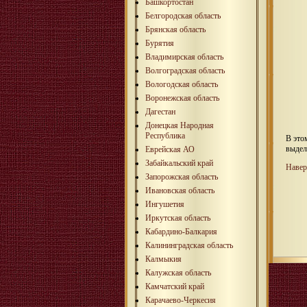
Башкортостан
Белгородская область
Брянская область
Бурятия
Владимирская область
Волгоградская область
Вологодская область
Воронежская область
Дагестан
Донецкая Народная
Республика
В это
выдел
Еврейская АО
Забайкальский край
Навер
Запорожская область
Ивановская область
Ингушетия
Иркутская область
Кабардино-Балкария
Калининградская область
Калмыкия
Калужская область
Камчатский край
Карачаево-Черкесия