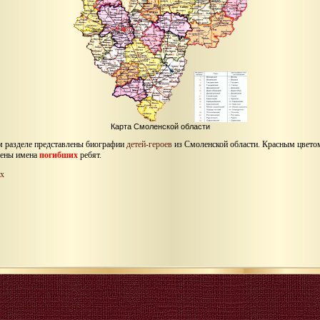
Карта Смоленской области
м разделе представлены биографии
детей-героев
из Смоленской области. Красным цвето
ены имена
погибших
ребят.
х