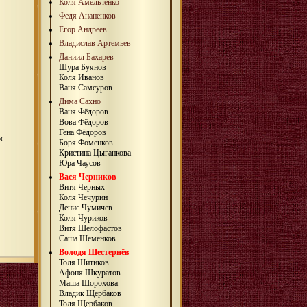
Коля Амельченко
Федя Ананенков
Егор Андреев
Владислав Артемьев
Даниил Бахарев
Шура Буянов
Коля Иванов
Ваня Самсуров
Дима Сахно
Ваня Фёдоров
Вова Фёдоров
Гена Фёдоров
м
Боря Фоменков
Кристина Цыганкова
Юра Чаусов
Вася Черников
Витя Черных
Коля Чечурин
Денис Чумичев
Коля Чуриков
Витя Шелофастов
Саша Шеменков
Володя Шестернёв
Толя Шитиков
Афоня Шкуратов
Маша Шорохова
Владик Щербаков
Толя Щербаков