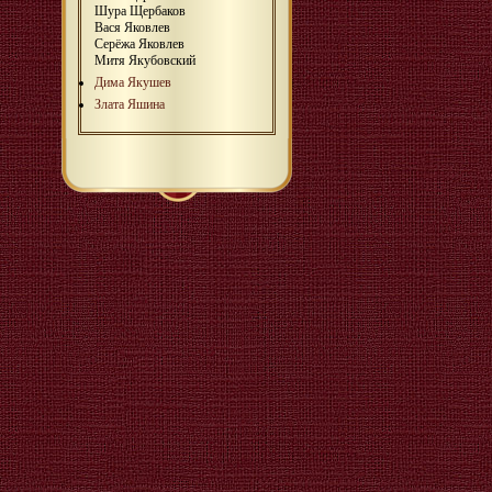
Шура Щербаков
Вася Яковлев
Серёжа Яковлев
Митя Якубовский
Дима Якушев
Злата Яшина