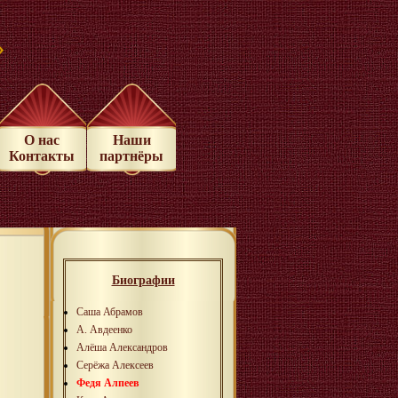
»
О нас
Наши
Контакты
партнёры
Биографии
Саша Абрамов
А. Авдеенко
Алёша Александров
Серёжа Алексеев
Федя Алпеев