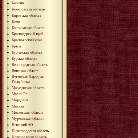
Карелия
Кемеровская область
Кировская область
Коми
Костромская область
Краснодарский край
Красноярский край
Крым
Курганская область
Курская область
Ленинградская область
Липецкая область
Луганская Народная
Республика
Магаданская область
Марий Эл
Мордовия
Москва
Московская область
Мурманская область
Ненецкий АО
Нижегородская область
Новгородская область