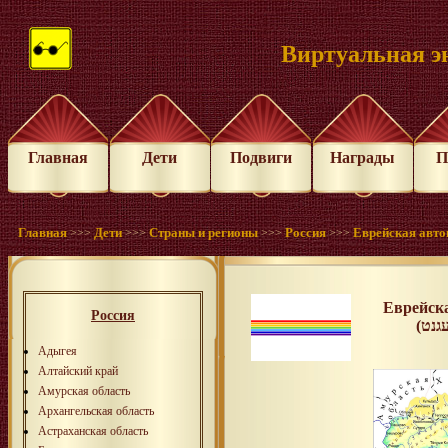
Виртуальная э
Главная
Дети
Подвиги
Награды
П
Главная
Дети
Страны и регионы
Россия
Еврейская авто
>>>
>>>
>>>
>>>
Еврейск
Россия
Адыгея
Алтайский край
Амурская область
Архангельская область
Астраханская область