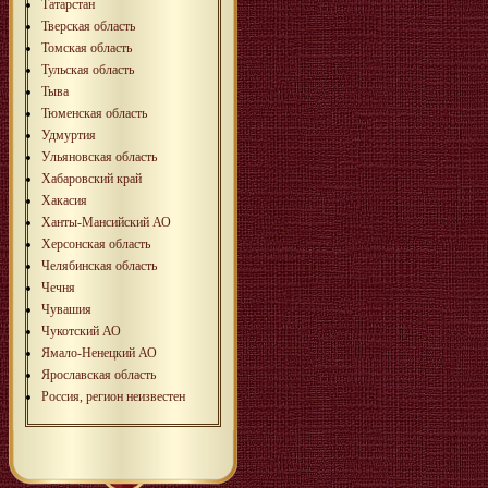
Татарстан
Тверская область
Томская область
Тульская область
Тыва
Тюменская область
Удмуртия
Ульяновская область
Хабаровский край
Хакасия
Ханты-Мансийский АО
Херсонская область
Челябинская область
Чечня
Чувашия
Чукотский АО
Ямало-Ненецкий АО
Ярославская область
Россия, регион неизвестен