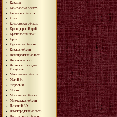
Карелия
Кемеровская область
Кировская область
Коми
Костромская область
Краснодарский край
Красноярский край
Крым
Курганская область
Курская область
Ленинградская область
Липецкая область
Луганская Народная
Республика
Магаданская область
Марий Эл
Мордовия
Москва
Московская область
Мурманская область
Ненецкий АО
Нижегородская область
Новгородская область