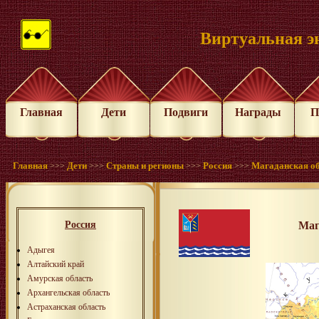
Виртуальная э
Главная
Дети
Подвиги
Награды
П
Главная
Дети
Страны и регионы
Россия
Магаданская о
>>>
>>>
>>>
>>>
Россия
Маг
Адыгея
Алтайский край
Амурская область
Архангельская область
Астраханская область