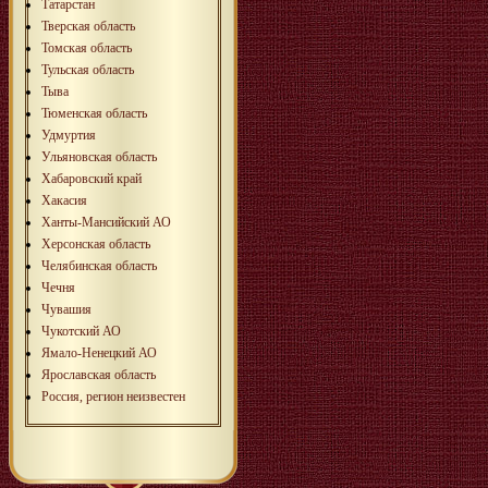
Татарстан
Тверская область
Томская область
Тульская область
Тыва
Тюменская область
Удмуртия
Ульяновская область
Хабаровский край
Хакасия
Ханты-Мансийский АО
Херсонская область
Челябинская область
Чечня
Чувашия
Чукотский АО
Ямало-Ненецкий АО
Ярославская область
Россия, регион неизвестен