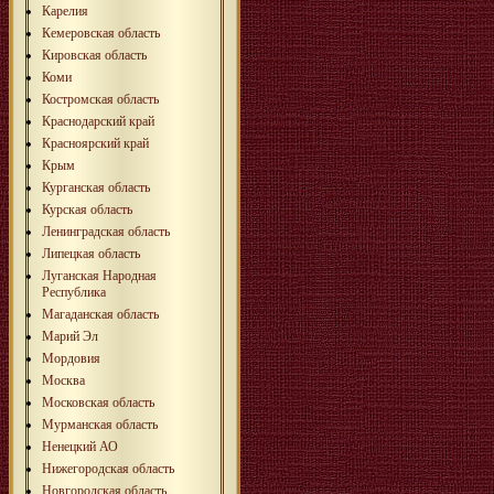
Карелия
Кемеровская область
Кировская область
Коми
Костромская область
Краснодарский край
Красноярский край
Крым
Курганская область
Курская область
Ленинградская область
Липецкая область
Луганская Народная
Республика
Магаданская область
Марий Эл
Мордовия
Москва
Московская область
Мурманская область
Ненецкий АО
Нижегородская область
Новгородская область