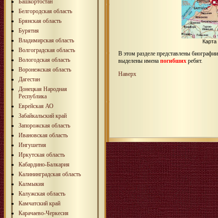
Башкортостан
Белгородская область
Брянская область
Бурятия
Владимирская область
Карта
Волгоградская область
В этом разделе представлены биографи
Вологодская область
выделены имена
погибших
ребят.
Воронежская область
Наверх
Дагестан
Донецкая Народная
Республика
Еврейская АО
Забайкальский край
Запорожская область
Ивановская область
Ингушетия
Иркутская область
Кабардино-Балкария
Калининградская область
Калмыкия
Калужская область
Камчатский край
Карачаево-Черкесия