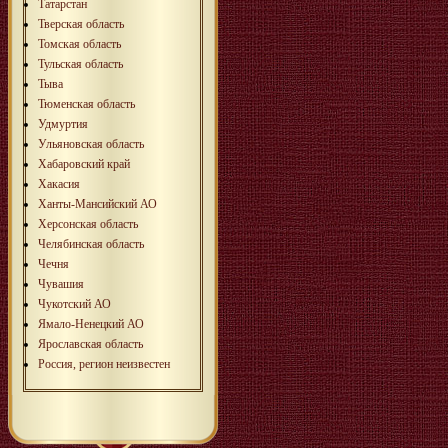
Татарстан
Тверская область
Томская область
Тульская область
Тыва
Тюменская область
Удмуртия
Ульяновская область
Хабаровский край
Хакасия
Ханты-Мансийский АО
Херсонская область
Челябинская область
Чечня
Чувашия
Чукотский АО
Ямало-Ненецкий АО
Ярославская область
Россия, регион неизвестен