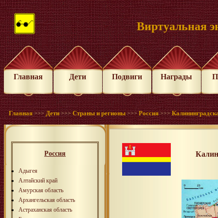
Виртуальная э
Главная
Дети
Подвиги
Награды
П
Главная
Дети
Страны и регионы
Россия
Калининградска
>>>
>>>
>>>
>>>
Россия
Калин
Адыгея
Алтайский край
Амурская область
Архангельская область
Астраханская область