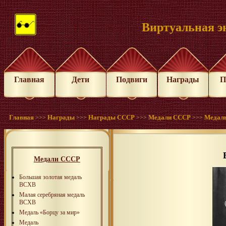
Виртуальная э
Главная
Дети
Подвиги
Награды
П
Главная
Награды
Награды СССР
Медали СССР
Медаль
>>>
>>>
>>>
>>>
Медали СССР
Большая золотая медаль
ВСХВ
Малая серебряная медаль
ВСХВ
Медаль «Борцу за мир»
Медаль