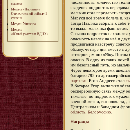
численность, количество техни
степени
сведения подросток передавал 
Медаль «Партизану
мальчик стал передавать сведе
Отечественной войны» 2
Маруся всё время болела и, ка
степени
Тогда Павлика забрала к себе т
Медаль Ушакова
то выдал мальчика фашистам.
Медаль
Сначала подросток находился у
«Юный участник ВДНХ»
опасность навлёк на неё и дв
продвигался навстречу советск
облаву, четыре дня вместе с 
гитлеровцам похлёбку. Потом
опасно. В одну из таких ночей
им безопасный путь, но мальчи
Через некоторое время школьн
батарею 795-го артиллерийског
партизан
Егор Андреев стал
с
В батарее Егор выполнял обяз
бесперебойную связь между к
тяжёлые, но подросток мужест
военной жизни, выполнял зада
Центральном и Западном фрон
область
,
Белоруссию
.
Награды