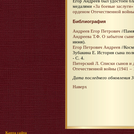
Егор Андреев был удостоен бл
медалями
«За боевые заслуги»
орденом Отечественной войны 
Библиография
Андреев Егор Петрович
//Памя
Андреева Т.Ф. О забытом сыне
июня).
Егор Петрович Андреев
//Косм
Зубакина Е. История сына полка
- С. 4.
Питерский Л. Списки сынов и 
Отечественной войны (1941 – 1
Дата последнего обновления 3
Наверх
Карта сайта