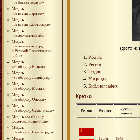
«За боевые заслуги»
Медаль
«За взятие Берлина»
Медаль
«За взятие Кёнигсберга»
Медаль
«За доблестный труд»
Медаль
«За доблестный труд
(фото из
в Великой Отечественной
войне»
Кратко
Медаль
Регион
«За оборону Кавказа»
Подвиг
Медаль
«За оборону Ленинграда»
Награды
Медаль
Библиография
«За оборону Москвы»
Медаль
Кратко
«За оборону Одессы»
Медаль
Время
«За оборону Севастополя»
Регион
Возраст
подвига
Медаль «За оборону
Советского Заполярья»
Медаль
«За оборону Сталинграда»
Медаль
12 лет
1945