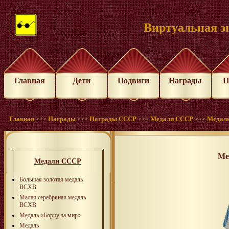
Виртуальная э
Главная
Дети
Подвиги
Награды
П
Главная
Награды
Награды СССР
Медали СССР
Медаль
>>>
>>>
>>>
>>>
Ме
Медали СССР
Большая золотая медаль
ВСХВ
Малая серебряная медаль
ВСХВ
Медаль «Борцу за мир»
Медаль