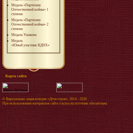
Медаль «Партизану
Отечественной войны» 1
степени
Медаль «Партизану
Отечественной войны» 2
степени
Медаль Ушакова
Медаль
«Юный участник ВДНХ»
Карта сайта
©
Виртуальная энциклопедия «Дети-герои»
, 2014 - 2026
При использовании материалов сайта ссылка на источник обязательна.