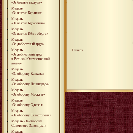
«За боевые заслуги»
Медаль
«За взятие Берлина»
Медаль
«За взятие Будапешта»
Медаль
«За взятие Кёнигсберга»
Медаль
«За доблестный труд»
Медаль
Наверх
«За доблестный труд
в Великой Отечественной
войне»
Медаль
«За оборону Кавказа»
Медаль
«За оборону Ленинграда»
Медаль
«За оборону Москвы»
Медаль
«За оборону Одессы»
Медаль
«За оборону Севастополя»
Медаль «За оборону
Советского Заполярья»
Медаль