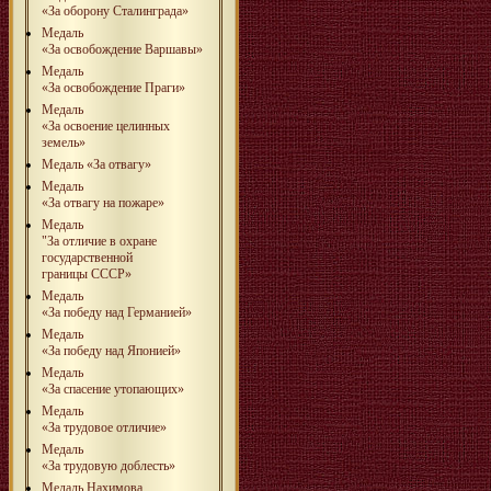
«За оборону Сталинграда»
Медаль
«За освобождение Варшавы»
Медаль
«За освобождение Праги»
Медаль
«За освоение целинных
земель»
Медаль «За отвагу»
Медаль
«За отвагу на пожаре»
Медаль
"За отличие в охране
государственной
границы СССР»
Медаль
«За победу над Германией»
Медаль
«За победу над Японией»
Медаль
«За спасение утопающих»
Медаль
«За трудовое отличие»
Медаль
«За трудовую доблесть»
Медаль Нахимова