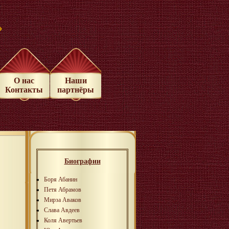
»
О нас
Наши
Контакты
партнёры
Биографии
Боря Абанин
Петя Абрамов
Мирза Аваков
Слава Авдеев
Коля Авертьев