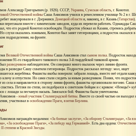
он
мов Александр Григорьевич (р. 1926). СССР,
Украина
,
Сумская область
, г. Конотоп.
ликой Отечественной войны
Саша Анисимов учился в ремесленном училище № 2 в г. Шо
 ребят эвакуировали в г. Дзержинск
Донецкой области
и, наконец, в г. Казань (
Татарстан
).
ки переезжали вместе с химическим заводом, куда их перевели работать. Однаждды Са
ал, что его родной Конотоп освобождён. Подросток убежал из Казани, стремясь добрать
 Но слухи оказались ложными, Конотоп был занят гитлеровцами, а подросток оказался в
ком подразделении, на фронте.
иг
ремя
Великой Отечественной войны
Саша Анисимов стал
сыном полка
. Подросток наход
ложении 91-го гвардейского танкового полка 3-й гвардейской танковой армии.
 был
разведчиком
-наблюдателем. Он совершил много вылазок через линию фронта.
ды в разведке Сашу схватили гитлеровцы. Подросток рассказал легенду: мол, ищет
явшегося жеребёнка. Фашисты якобы поверили: забрали лошадь, вместо неё отдали каак
ю клячу и отпустили. Но сами стали следить за юным разведчиком. Поняв, что подросто
т из села и направляется в сторону линии фронта, фашисты организовали погоню. Саша 
 спастись. Петляя по степи, он подобрался к советским бойцам и с криком: «Немцы!» к
лся с лошади за песчаную насыпь. Завязался бой. Фашисты были уничтожены.
Анисимов -
юный участник Сталинградской битвы
. Вместе со своей частью он выходил 
ения, участвовал в
освобождении Праги
,
взятии Берлина
.
ады
Анисимов награждён медалями:
«За боевые заслуги»
,
«За оборону Сталинграда»
,
«За вз
на»
,
«За освобождение Праги»
,
«За победу над Германией»
. Есть два ордена:
Отечествен
 II степени
и
Красной Звезды
.