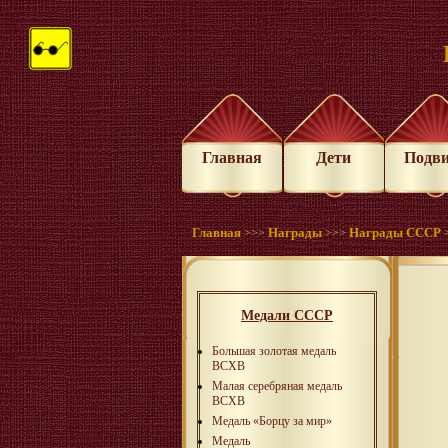
Главная
Дети
Подв
Главная
Награды
Награды СССР
>>>
>>>
Медали СССР
Большая золотая медаль
ВСХВ
Малая серебряная медаль
ВСХВ
Медаль «Борцу за мир»
Медаль