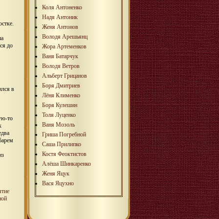
Коля Антоненко
Надя Антоник
стке.
Женя Антонов
Володя Арешьянц
ша
ся до
Жора Артеменков
Ваня Батарчук
Володя Ветров
Альберт Грицанов
Боря Дмитриев
ился в
Лёня Клименко
Боря Кулешин
Толя Луценко
ую-то
Ваня Мозоль
к
едва
Гриша Погребной
убарем
Саша Прилипко
Костя Феоктистов
из
Алёша Шинкаренко
Женя Яцук
Вася Яцухно
ятие
ной