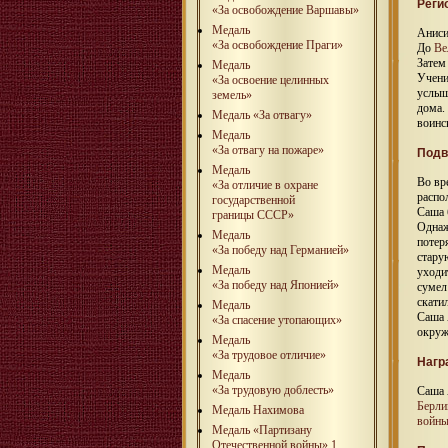
Реги
«За освобождение Варшавы»
Медаль
Аниси
«За освобождение Праги»
До
Ве
Затем
Медаль
Учени
«За освоение целинных
услыш
земель»
дома.
Медаль «За отвагу»
воинс
Медаль
«За отвагу на пожаре»
Подв
Медаль
Во в
«За отличие в охране
распо
государственной
Саша
границы СССР»
Однаж
Медаль
потер
«За победу над Германией»
стару
Медаль
уходи
«За победу над Японией»
сумел
скати
Медаль
Саша 
«За спасение утопающих»
окруж
Медаль
«За трудовое отличие»
Нагр
Медаль
«За трудовую доблесть»
Саша 
Берли
Медаль Нахимова
войны
Медаль «Партизану
Отечественной войны» 1