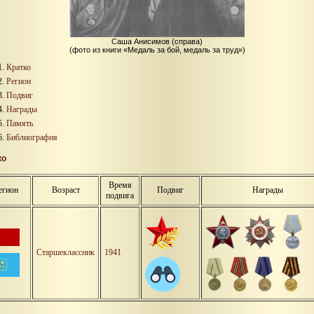
Саша Анисимов (справа)
(фото из книги «Медаль за бой, медаль за труд»)
Кратко
Регион
Подвиг
Награды
Память
Библиография
ко
Время
егион
Возраст
Подвиг
Награды
подвига
Старшеклассник
1941