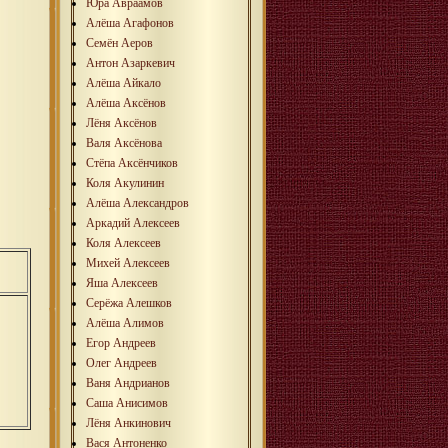
Юра Авраамов
Алёша Агафонов
Семён Аеров
Антон Азаркевич
Алёша Айкало
Алёша Аксёнов
Лёня Аксёнов
Валя Аксёнова
Стёпа Аксёнчиков
Коля Акулинин
Алёша Александров
Аркадий Алексеев
Коля Алексеев
Михей Алексеев
Яша Алексеев
Серёжа Алешков
Алёша Алимов
Егор Андреев
Олег Андреев
Ваня Андрианов
Саша Анисимов
Лёня Анкинович
Вася Антоненко