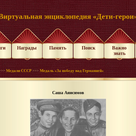
Виртуальная энциклопедия «Дети-герои
иги
Награды
Память
Поиск
Важно
знать
Медали СССР
Медаль «За победу над Германией»
>>>
>>>
Саша Анисимов