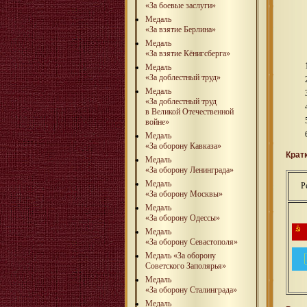
«За боевые заслуги»
Медаль
«За взятие Берлина»
Медаль
«За взятие Кёнигсберга»
Медаль
«За доблестный труд»
Медаль
«За доблестный труд
в Великой Отечественной
войне»
Медаль
«За оборону Кавказа»
Крат
Медаль
«За оборону Ленинграда»
Медаль
Р
«За оборону Москвы»
Медаль
«За оборону Одессы»
Медаль
«За оборону Севастополя»
Медаль «За оборону
Советского Заполярья»
Медаль
«За оборону Сталинграда»
Медаль