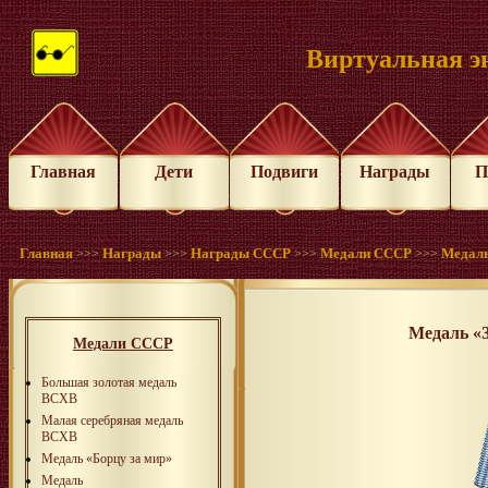
Виртуальная э
Главная
Дети
Подвиги
Награды
П
Главная
Награды
Награды СССР
Медали СССР
Медаль
>>>
>>>
>>>
>>>
Медаль «
Медали СССР
Большая золотая медаль
ВСХВ
Малая серебряная медаль
ВСХВ
Медаль «Борцу за мир»
Медаль