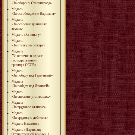
«За оборону Сталинграда»
Медаль
«За освобождение Варшавы»
Медаль
«За освоение целинных
земель»
Медаль «За отвагу»
Медаль
«За отвагу на пожаре»
Медаль
"За отличие в охране
государственной
границы СССР»
Медаль
«За победу над Германией»
Медаль
«За победу над Японией»
Медаль
«За спасение утопающих»
Медаль
«За трудовое отличие»
Медаль
«За трудовую доблесть»
Медаль Нахимова
Медаль «Партизану
Отечественной войны» 1