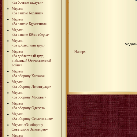
«За боевые заслуги»
Медаль
«За взятие Берлина»
Медаль
«За взятие Будапешта»
Медаль
«За взятие Кёнигсберга»
Медаль
Медаль
«За доблестный труд»
Медаль
Наверх
«За доблестный труд
в Великой Отечественной
войне»
Медаль
«За оборону Кавказа»
Медаль
«За оборону Ленинграда»
Медаль
«За оборону Москвы»
Медаль
«За оборону Одессы»
Медаль
«За оборону Севастополя»
Медаль «За оборону
Советского Заполярья»
Медаль