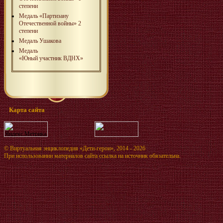
степени
Медаль «Партизану
Отечественной войны» 2
степени
Медаль Ушакова
Медаль
«Юный участник ВДНХ»
Карта сайта
©
Виртуальная энциклопедия «Дети-герои»
, 2014 - 2026
При использовании материалов сайта ссылка на источник обязательна.