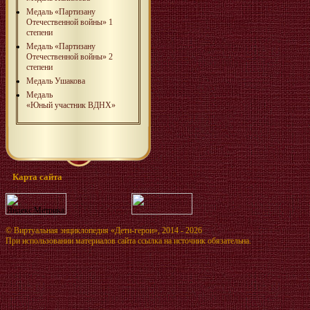
Медаль «Партизану
Отечественной войны» 1
степени
Медаль «Партизану
Отечественной войны» 2
степени
Медаль Ушакова
Медаль
«Юный участник ВДНХ»
Карта сайта
©
Виртуальная энциклопедия «Дети-герои»
, 2014 - 2026
При использовании материалов сайта ссылка на источник обязательна.