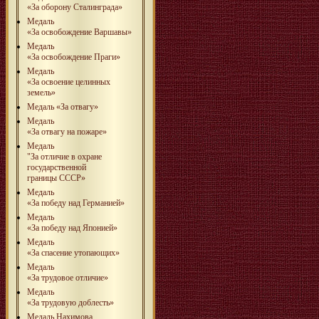
«За оборону Сталинграда»
Медаль
«За освобождение Варшавы»
Медаль
«За освобождение Праги»
Медаль
«За освоение целинных
земель»
Медаль «За отвагу»
Медаль
«За отвагу на пожаре»
Медаль
"За отличие в охране
государственной
границы СССР»
Медаль
«За победу над Германией»
Медаль
«За победу над Японией»
Медаль
«За спасение утопающих»
Медаль
«За трудовое отличие»
Медаль
«За трудовую доблесть»
Медаль Нахимова