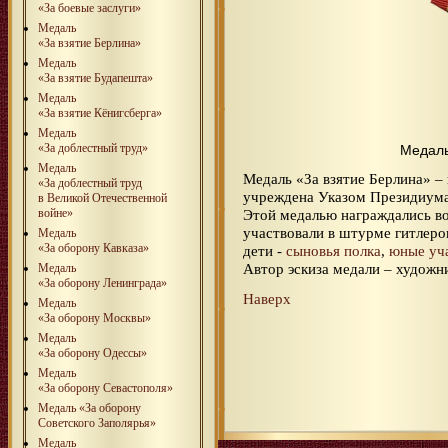
«За боевые заслуги»
Медаль
«За взятие Берлина»
Медаль
«За взятие Будапешта»
Медаль
«За взятие Кёнигсберга»
Медаль
«За доблестный труд»
Медаль
Медаль
Медаль «За взятие Берлина» –
«За доблестный труд
учреждена Указом Президиум
в Великой Отечественной
Этой медалью награждались в
войне»
участвовали в штурме гитлеро
Медаль
«За оборону Кавказа»
дети -
сыновья полка
,
юные уча
Автор эскиза медали – художн
Медаль
«За оборону Ленинграда»
Наверх
Медаль
«За оборону Москвы»
Медаль
«За оборону Одессы»
Медаль
«За оборону Севастополя»
Медаль «За оборону
Советского Заполярья»
Медаль