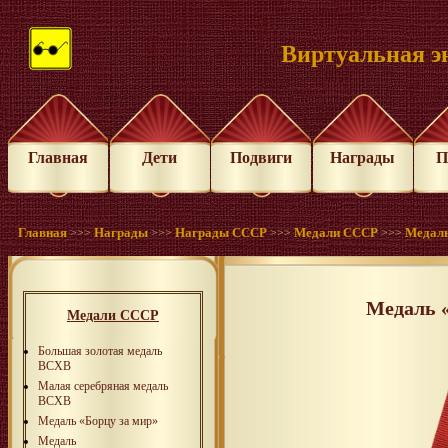
Виртуальная э
Главная
Дети
Подвиги
Награды
П
Главная
Награды
Награды СССР
Медали СССР
Медаль
>>>
>>>
>>>
>>>
Медаль «
Медали СССР
Большая золотая медаль
ВСХВ
Малая серебряная медаль
ВСХВ
Медаль «Борцу за мир»
Медаль