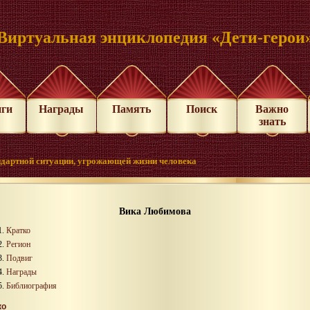
Виртуальная энциклопедия «Дети-герои
иги
Награды
Память
Поиск
Важно
знать
дартной ситуации, угрожающей жизни человека
Вика Любимова
Кратко
Регион
Подвиг
Награды
Библиография
ко