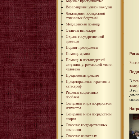
Борьба с преступностью
Возвращение ценной находки
Ликвидация последствий
стихийных бедствий
Медицинская помощь
Отличие на пожаре
Охрана государственной
границы
Подвиг преодоления
Помощь армии
Реги
Помощь в нестандартной
Росси
ситуации, угрожающей жизни
человека
Подв
Преданность идеалам
В
фев
Предотвращение терактов и
замер
катастроф
В тот
Решение социальных
домов
проблем
спаса
Созидание мира посредством
искусства
Нагр
Созидание мира посредством
спорта
Спасение государственных
символов
Спасение животных