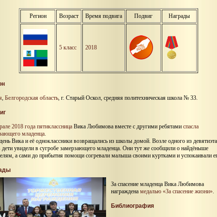
Регион
Возраст
Время подвига
Подвиг
Награды
5 класс
2018
он
я
,
Белгородская область
, г. Старый Оскол, средняя политехническая школа № 33.
иг
рале 2018 года
пятиклассница
Вика Любимова вместе с другими ребятами
спасла
зающего младенца
.
 день Вика и её одноклассники возвращались из школы домой. Возле одного из девятиэ
 дети увидели в сугробе замерзающего младенца. Они тут же сообщили о найдёныше
телям, а сами до прибытия помощи согревали малыша своими куртками и успокаивали ег
ады
За спасение младенца Вика Любимова
награждена
медалью «За спасение жизни»
.
Библиография