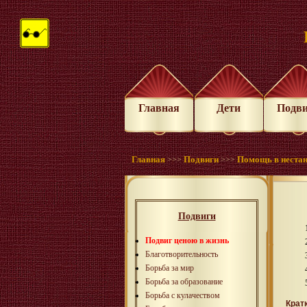
Главная
Дети
Подв
Главная
Подвиги
Помощь в нестан
>>>
>>>
Подвиги
Подвиг ценою в жизнь
Благотворительность
Борьба за мир
Борьба за образование
Борьба с кулачеством
Крат