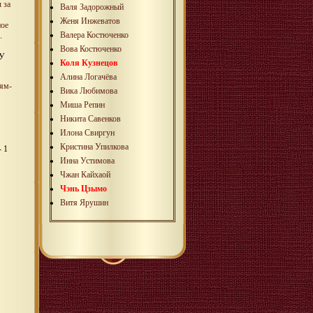
 за
Валя Задорожный
Женя Инжеватов
ное
Валера Костюченко
.
Вова Костюченко
ГУ
Коля Кузнецов
Алина Логачёва
тям-
Вика Любимова
Миша Репин
Никита Савенков
Илона Свиргун
Кристина Упилкова
- 1
Инна Устимова
Чжан Кайхаой
Чэнь Цзымо
Витя Ярушин