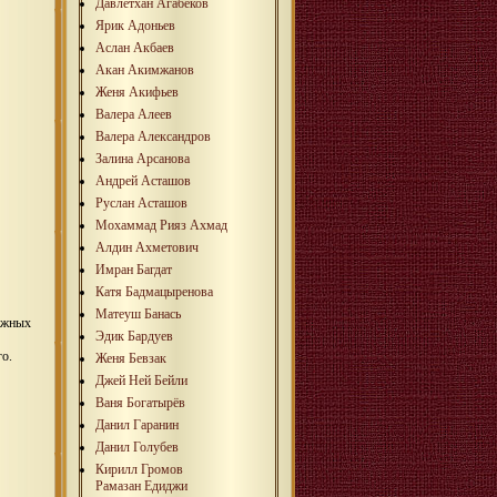
Давлетхан Агабеков
Ярик Адоньев
Аслан Акбаев
Акан Акимжанов
Женя Акифьев
Валера Алеев
Валера Александров
Залина Арсанова
Андрей Асташов
Руслан Асташов
Мохаммад Рияз Ахмад
Алдин Ахметович
Имран Багдат
Катя Бадмацыренова
Матеуш Банась
тажных
Эдик Бардуев
о.
Женя Бевзак
Джей Ней Бейли
Ваня Богатырёв
Данил Гаранин
Данил Голубев
Кирилл Громов
Рамазан Едиджи