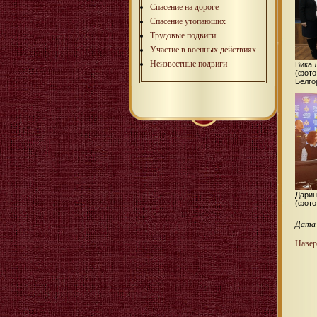
Спасение на дороге
Спасение утопающих
Трудовые подвиги
Участие в военных действиях
Неизвестные подвиги
Вика 
(фото
Белго
Дарин
(фото
Дата 
Навер