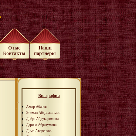
»
О нас
Наши
Контакты
партнёры
Биографии
Амир Абачев
Элеман Абдилашимов
Диёра Абдукаримова
Дарина Абразумова
Дима Аверенков