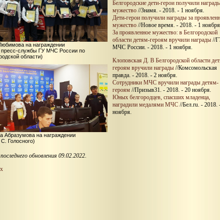
Белгородские дети-герои получили награды
мужество
//Знамя. - 2018. - 1 ноября.
Дети-герои получили награды за проявлен
мужество
//Новое время. - 2018. - 1 ноября
За проявленное мужество: в Белгородской
области детям-героям вручили награды
//
Любимова на награждении
МЧС России. - 2018. - 1 ноября.
 пресс-службы ГУ МЧС России по
родской области)
Клоповская Д. В Белгородской области де
героям вручили награды
//Комсомольская
правда. - 2018. - 2 ноября.
Сотрудники МЧС вручили награды детям-
героям
//Призыв31. - 2018. - 20 ноября.
Юных белгородцев, спасших младенца,
наградили медалями МЧС
//Бел.ru. - 2018. 
ноября.
а Абразумова на награждении
 С. Голосного)
последнего обновления 09.02.2022
.
х