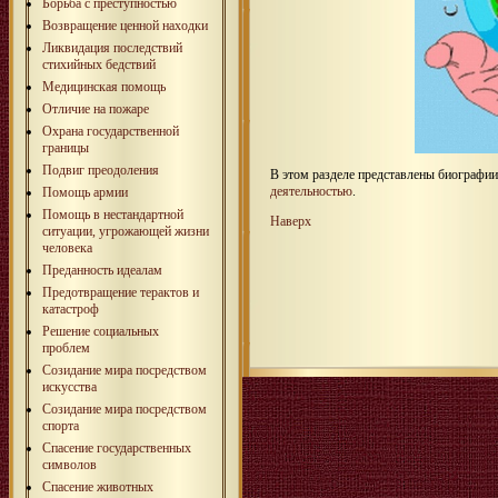
Борьба с преступностью
Возвращение ценной находки
Ликвидация последствий
стихийных бедствий
Медицинская помощь
Отличие на пожаре
Охрана государственной
границы
Подвиг преодоления
В этом разделе представлены биографи
деятельностью
.
Помощь армии
Помощь в нестандартной
Наверх
ситуации, угрожающей жизни
человека
Преданность идеалам
Предотвращение терактов и
катастроф
Решение социальных
проблем
Созидание мира посредством
искусства
Созидание мира посредством
спорта
Спасение государственных
символов
Спасение животных