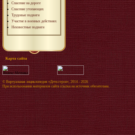
Спасение на дороге
Спасение утопающих
Трудовые подвиги
Участие в военных действиях
Неизвестные подвиги
Карта сайта
©
Виртуальная энциклопедия «Дети-герои»
, 2014 - 2026
При использовании материалов сайта ссылка на источник обязательна.