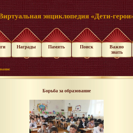
Виртуальная энциклопедия «Дети-герои
иги
Награды
Память
Поиск
Важно
знать
ование
Борьба за образование