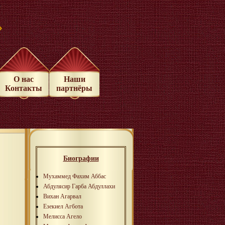
»
О нас
Наши
Контакты
партнёры
Биографии
Мухаммед Фахим Аббас
Абдулясир Гарба Абдуллахи
Вихан Агарвал
Езекиел Агбота
Мелисса Агело