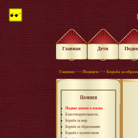
Главная
Дети
Подв
Главная
Подвиги
Борьба за образ
>>>
>>>
Подвиги
Подвиг ценою в жизнь
Благотворительность
Борьба за мир
Борьба за образование
Борьба с кулачеством