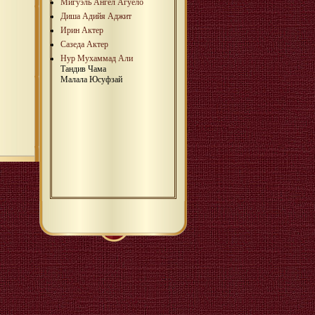
Мигуэль Ангел Агуело
Диша Адийя Аджит
Ирин Актер
Сазеда Актер
Нур Мухаммад Али
Тандив Чама
Малала Юсуфзай