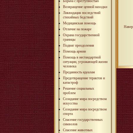
Борьба с преступностью
Возвращение ценной находки
Ликвидация последствий
стихийных бедствий
Медицинская помощь
Навер
Отличие на пожаре
Охрана государственной
границы
Подвиг преодоления
Помощь армии
Помощь в нестандартной
ситуации, угрожающей жизни
человека
Преданность идеалам
Предотвращение терактов и
катастроф
Решение социальных
проблем
Созидание мира посредством
искусства
Созидание мира посредством
спорта
Спасение государственных
символов
Спасение животных