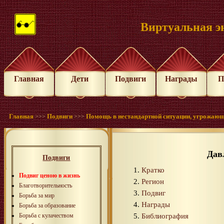
Виртуальная э
Главная
Дети
Подвиги
Награды
П
Главная
Подвиги
Помощь в нестандартной ситуации, угрожающ
>>>
>>>
Дав
Подвиги
Кратко
Подвиг ценою в жизнь
Регион
Благотворительность
Подвиг
Борьба за мир
Награды
Борьба за образование
Библиография
Борьба с кулачеством