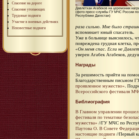
Спасение на дороге
Давлетхан Агабеков на церемонии наг
Спасение утопающих
(фото пресс-службы ГУ МЧС России по
Трудовые подвиги
Республике Дагестан)
Участие в военных действиях
раза сильно. Мне было страшн
Неизвестные подвиги
вспоминает юный спасатель.
Уже в больнице выяснилось, ч
повреждена грудная клетка, пр
«Он меня спас. Если не Давлет
уверен Агабек Агабеков, деду
Награды
За решимость прийти на помо
Благодарственным письмом ГУ
проявленное мужество»
. Подр
Всероссийского фестиваля МЧ
Библиография
В Главном управлении прошел
фестиваля по тематике безопа
мужества»
//ГУ МЧС по Республ
Паутова О. В Совете Федерац
настоящие подвиги
//Первый ка