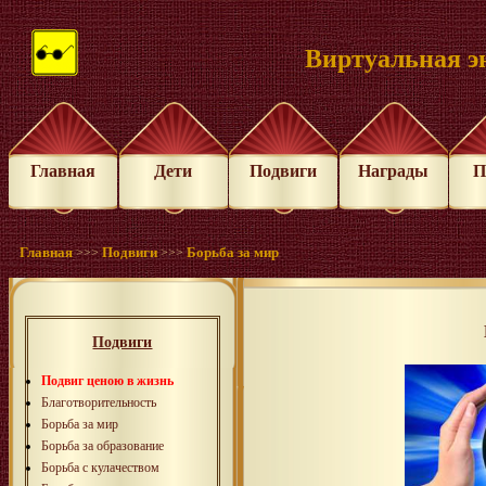
Виртуальная э
Главная
Дети
Подвиги
Награды
П
Главная
Подвиги
Борьба за мир
>>>
>>>
Подвиги
Подвиг ценою в жизнь
Благотворительность
Борьба за мир
Борьба за образование
Борьба с кулачеством