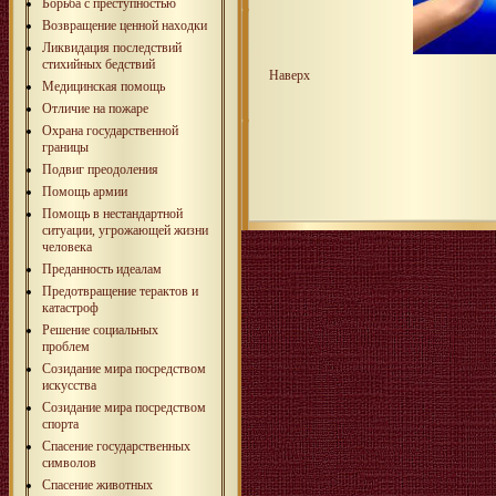
Борьба с преступностью
Возвращение ценной находки
Ликвидация последствий
стихийных бедствий
Наверх
Медицинская помощь
Отличие на пожаре
Охрана государственной
границы
Подвиг преодоления
Помощь армии
Помощь в нестандартной
ситуации, угрожающей жизни
человека
Преданность идеалам
Предотвращение терактов и
катастроф
Решение социальных
проблем
Созидание мира посредством
искусства
Созидание мира посредством
спорта
Спасение государственных
символов
Спасение животных