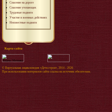
Спасение на дороге
Спасение утопающих
Трудовые подвиги
Участие в военных действиях
Неизвестные подвиги
Карта сайта
©
Виртуальная энциклопедия «Дети-герои»
, 2014 - 2026
При использовании материалов сайта ссылка на источник обязательна.