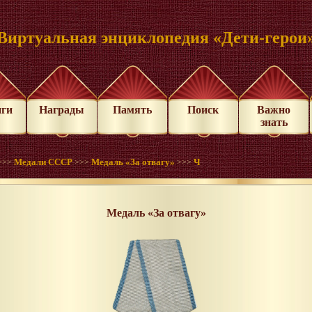
Виртуальная энциклопедия «Дети-герои
иги
Награды
Память
Поиск
Важно
знать
Медали СССР
Медаль «За отвагу»
Ч
>>>
>>>
>>>
Медаль «За отвагу»