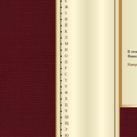
Е
Ж
З
И
Й
К
Л
М
Н
В это
О
Фамил
П
Навер
Р
С
Т
У
Ф
Х
Ц
Ч
Ш
Щ
Э
Ю