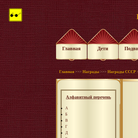
Главная
Дети
Подв
Главная
Награды
Награды СССР
>>>
>>>
Алфавитный перечень
А
Б
В
Г
Д