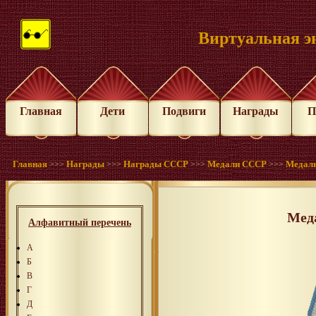
Виртуальная э
Главная
Дети
Подвиги
Награды
П
Главная
Награды
Награды СССР
Медали СССР
Медаль
>>>
>>>
>>>
>>>
Меда
Алфавитный перечень
А
Б
В
Г
Д