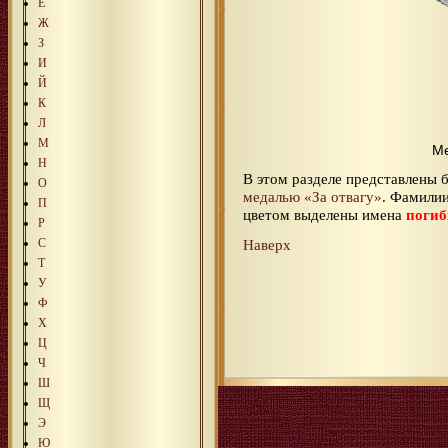
Е
Ж
З
И
Й
К
Л
М
Ме
Н
В этом разделе представлены
О
медалью «За отвагу»
. Фамилии
П
цветом выделены имена
поги
Р
Наверх
С
Т
У
Ф
Х
Ц
Ч
Ш
Щ
Э
Ю