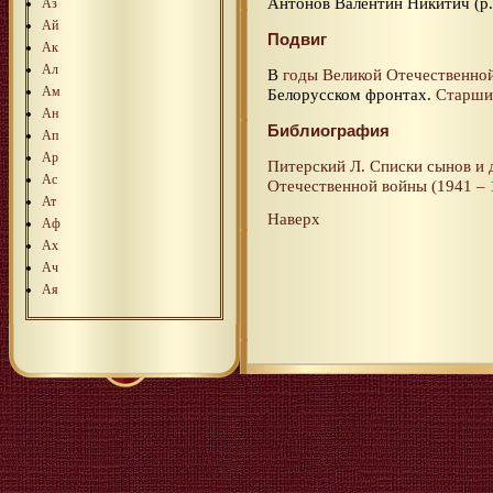
Антонов Валентин Никитич (р.
Аз
Ай
Подвиг
Ак
Ал
В
годы Великой Отечественно
Ам
Белорусском фронтах.
Старши
Ан
Библиография
Ап
Ар
Питерский Л. Списки сынов и 
Ас
Отечественной войны (1941 – 1
Ат
Наверх
Аф
Ах
Ач
Ая