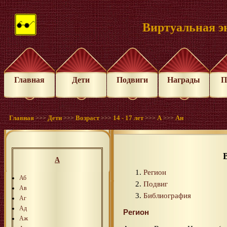
Виртуальная э
Главная
Дети
Подвиги
Награды
П
Главная
Дети
Возраст
14 - 17 лет
А
Ан
>>>
>>>
>>>
>>>
>>>
А
Регион
Аб
Подвиг
Ав
Библиография
Аг
Ад
Регион
Аж