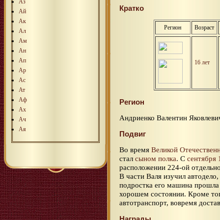
Аз
Кратко
Ай
Ак
Регион
Возраст
Ал
Ам
Ан
Ап
16 лет
Ар
Ас
Ат
Аф
Регион
Ах
Андриенко Валентин Яковлевич
Ач
Ая
Подвиг
Во время
Великой Отечествен
стал
сыном полка
. С
сентября 
расположении 224-ой отдельно
В части Валя изучил автодело
подростка его машина прошла 
хорошем состоянии. Кроме то
автотранспорт, вовремя достав
Награды