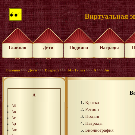
Виртуальная э
Главная
Дети
Подвиги
Награды
П
Главная
Дети
Возраст
14 - 17 лет
А
Ан
>>>
>>>
>>>
>>>
>>>
В
А
Кратко
Аб
Регион
Ав
Подвиг
Аг
Награды
Ад
Библиография
Аж