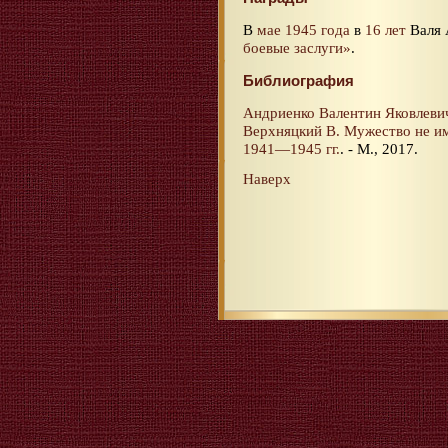
В
мае 1945 года
в
16 лет
Валя 
боевые заслуги»
.
Библиография
Андриенко Валентин Яковлеви
Верхняцкий В. Мужество не и
1941—1945 гг.
. - М., 2017.
Наверх