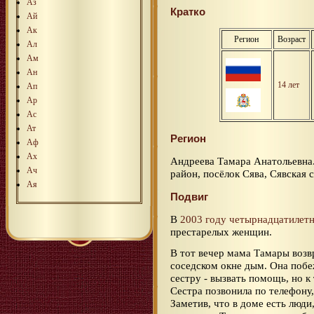
Аз
Кратко
Ай
Ак
Регион
Возраст
Ал
Ам
Ан
14 лет
Ап
Ар
Ас
Ат
Регион
Аф
Ах
Андреева Тамара Анатольевна
Ач
район, посёлок Сява, Сявская 
Ая
Подвиг
В
2003 году
четырнадцатилетн
престарелых женщин.
В тот вечер мама Тамары возв
соседском окне дым. Она побе
сестру - вызвать помощь, но 
Сестра позвонила по телефону,
Заметив, что в доме есть люди