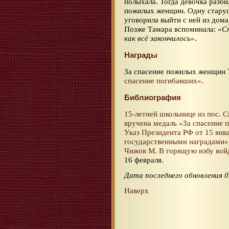
полыхала. Тогда девочка разби
пожилых женщин. Одну старуш
уговорила выйти с ней из дома
Позже Тамара вспоминала:
«С
как всё закончилось»
.
Награды
За спасение пожилых женщин 
спасение погибавших»
.
Библиография
15-летней школьнице из пос. 
вручена медаль «За спасение 
Указ Президента РФ от 15 янв
государственными наградами»
Чижов М. В горящую избу войде
16 февраля.
Дата последнего обновления 0
Наверх