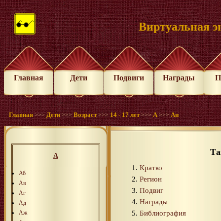
Виртуальная э
Главная
Дети
Подвиги
Награды
П
Главная
Дети
Возраст
14 - 17 лет
А
Ан
>>>
>>>
>>>
>>>
>>>
Та
А
Кратко
Аб
Регион
Ав
Подвиг
Аг
Награды
Ад
Библиография
Аж