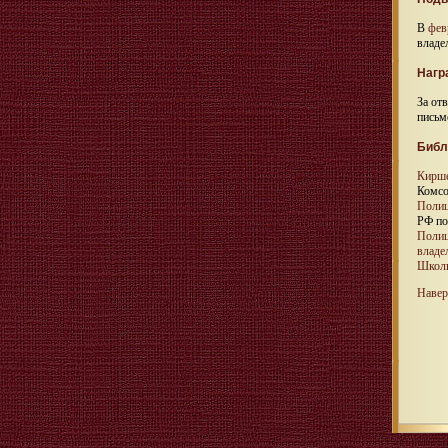
В
фев
владе
Нагр
За от
письм
Библ
Кирше
Комсо
Полиц
РФ по
Полиц
владе
Школь
Навер