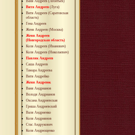
Ваня Андреев (Леонтьев)
Витя Андреев
(Луга)
Витя Андреев (Саратовская
область)
Гена Андреев
Женя Андреев (Москва)
Женя Андреев
(Новгородская область)
Коля Андреев (Иванович)
Коля Андреев (Николаевич)
Павлик Андреев
Саша Андреев
Тамара Андреева
Витя Андрейко
Женя Андреюк
Ваня Андрианов
Володя Андрианов
Оксана Андриевская
Гриша Андриевский
Валя Андриенко
Коля Андриянов
Стас Андрукович
Коля Андрющенко