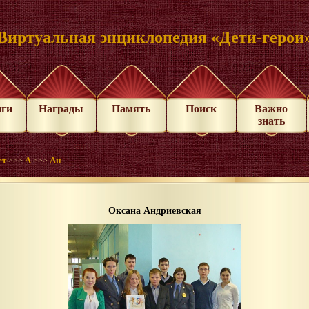
Виртуальная энциклопедия «Дети-герои
иги
Награды
Память
Поиск
Важно
знать
ет
А
Ан
>>>
>>>
Оксана Андриевская