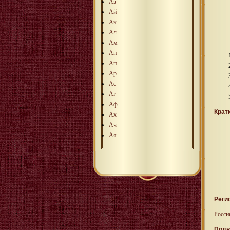
Аз
Ай
Ак
Ал
Ам
Ан
Ап
Ар
Ас
Ат
Аф
Крат
Ах
Ач
Ая
Реги
Росси
Подв