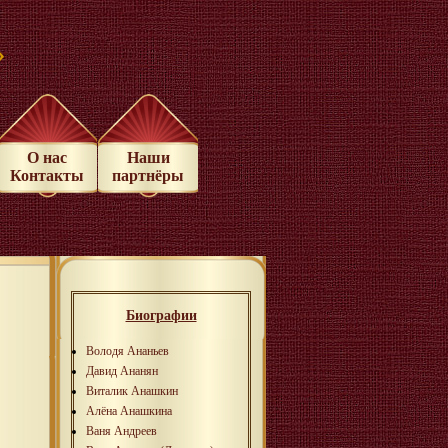
»
О нас
Наши
Контакты
партнёры
Биографии
Володя Ананьев
Давид Ананян
Виталик Анашкин
Алёна Анашкина
Ваня Андреев