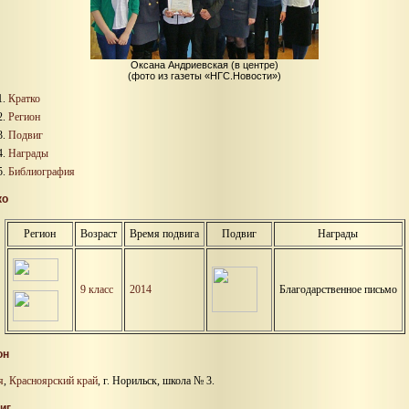
Оксана Андриевская (в центре)
(фото из газеты «НГС.Новости»)
Кратко
Регион
Подвиг
Награды
Библиография
ко
Регион
Возраст
Время подвига
Подвиг
Награды
9 класс
2014
Благодарственное письмо
он
я
,
Красноярский край
, г. Норильск, школа № 3.
иг