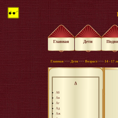
Главная
Дети
Подв
Главная
Дети
Возраст
14 - 17 л
>>>
>>>
>>>
А
Аб
Ав
Аг
Ад
Аж