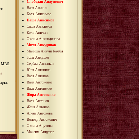
Слободан Андунович
Вася Аникин
его
Коля Анисимов
Паша Анисимов
Саша Анисимов
Коля Аничин
Оксана Анкиндинова
Митя Анкудинов
Маниша Анкуш Камбл
Толя Анкушев
Серёжа Анненков
У МВД
Юля Антипина
й
Вася Антипов
Ваня Антоненко
арта.
Вася Антоненко
Жора Антоненко
Валя Антонов
Женя Антонов
Алёна Антонова
Володя Антонович
Оксана Анучина
Максим Анцупов