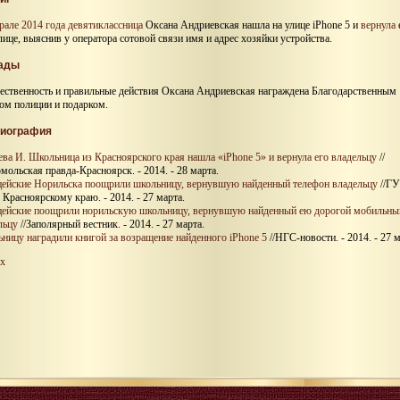
рале 2014 года
девятиклассница
Оксана Андриевская нашла на улице iPhone 5 и
вернула
лице, выяснив у оператора сотовой связи имя и адрес хозяйки устройства.
ады
вественность и правильные действия Оксана Андриевская награждена Благодарственным
ом полиции и подарком.
иография
ва И. Школьница из Красноярского края нашла «iPhone 5» и вернула его владельцу
//
мольская правда-Красноярск. - 2014. - 28 марта.
ейские Норильска поощрили школьницу, вернувшую найденный телефон владельцу
//Г
 Красноярскому краю. - 2014. - 27 марта.
ейские поощрили норильскую школьницу, вернувшую найденный ею дорогой мобильны
льцу
//Заполярный вестник. - 2014. - 27 марта.
ницу наградили книгой за возращение найденного iPhone 5
//НГС-новости. - 2014. - 27 м
х