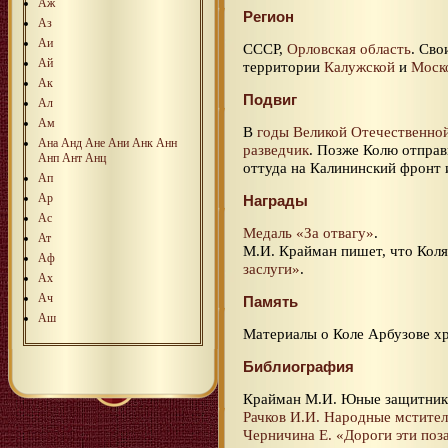
Аж
Регион
Аз
Аи
СССР,
Орловская область
. Сво
Ай
территории
Калужской
и
Моск
Ак
Подвиг
Ал
Ам
В
годы Великой Отечественно
Ана
Анд
Ане
Ани
Анк
Анн
разведчик
. Позже Колю отправ
Анп
Ант
Анц
оттуда на Калининский фронт
Ап
Ар
Награды
Ас
Медаль «За отвагу»
.
Ат
М.И. Крайман пишет, что Кол
Аф
заслуги»
.
Ах
Ач
Память
Аш
Материалы о Коле Арбузове х
Библиография
Крайман М.И. Юные защитники
Рачков И.И. Народные мстите
Черничина Е. «Дороги эти поз