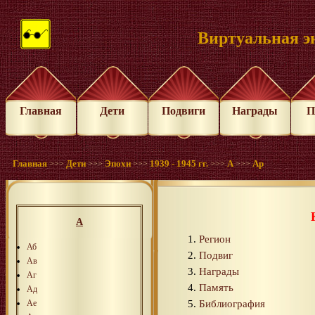
Виртуальная э
Главная
Дети
Подвиги
Награды
П
Главная
Дети
Эпохи
1939 - 1945 гг.
А
Ар
>>>
>>>
>>>
>>>
>>>
А
Регион
Аб
Подвиг
Ав
Награды
Аг
Память
Ад
Библиография
Ае