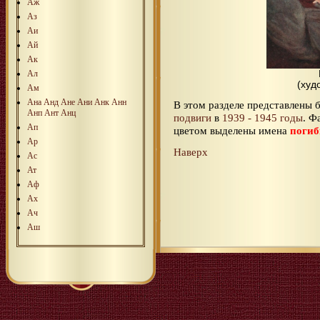
Аж
Аз
Аи
Ай
Ак
Ал
(худ
Ам
Ана
Анд
Ане
Ани
Анк
Анн
В этом разделе представлены
Анп
Ант
Анц
подвиги
в
1939 - 1945 годы
. Ф
Ап
цветом выделены имена
поги
Ар
Наверх
Ас
Ат
Аф
Ах
Ач
Аш