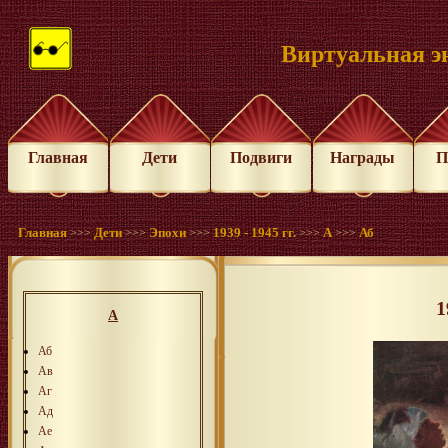
Виртуальная э
Главная
Дети
Подвиги
Награды
П
Главная
Дети
Эпохи
1939 - 1945 гг.
А
Аб
>>>
>>>
>>>
>>>
>>>
1
А
Аб
Ав
Аг
Ад
Ае