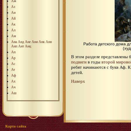
Аж
Аз
Аи
Ай
Ак
Ал
Ам
Ана
Анд
Ане
Ани
Анк
Анн
Работа детского дома д
Анп
Ант
Анц
(ху
Ап
В этом разделе представлены
Ар
подвиги
в годы
второй мирово
Ас
ребят начинаются с букв Аф.
Ат
детей.
Аф
Наверх
Ах
Ач
Аш
Карта сайта