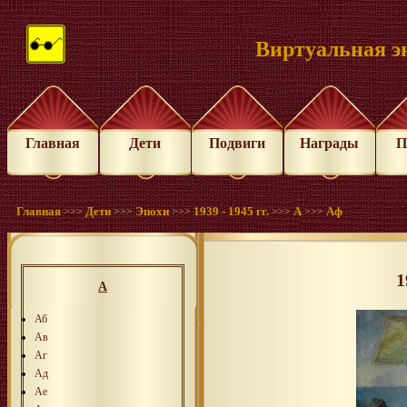
Виртуальная э
Главная
Дети
Подвиги
Награды
П
Главная
Дети
Эпохи
1939 - 1945 гг.
А
Аф
>>>
>>>
>>>
>>>
>>>
1
А
Аб
Ав
Аг
Ад
Ае