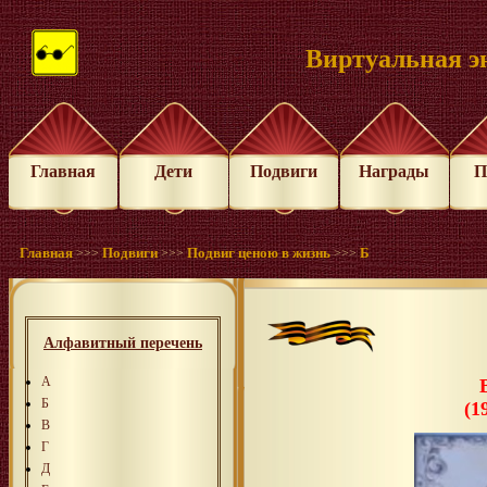
Виртуальная э
Главная
Дети
Подвиги
Награды
П
Главная
Подвиги
Подвиг ценою в жизнь
Б
>>>
>>>
>>>
Алфавитный перечень
А
Б
(1
В
Г
Д