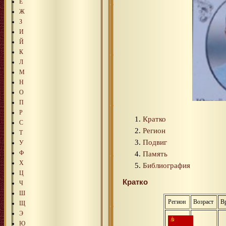
Е
Ж
З
И
Й
К
Л
М
Н
О
П
Р
Кратко
С
Регион
Т
Подвиг
У
Ф
Память
Х
Библиография
Ц
Кратко
Ч
Ш
Регион
Возраст
В
Щ
Э
Ю