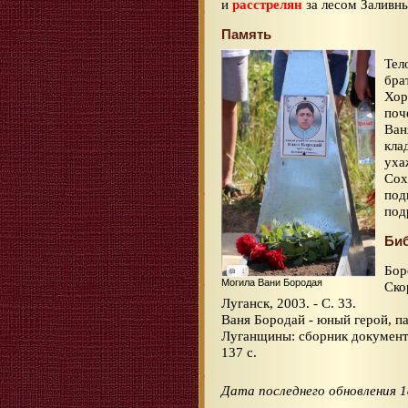
и
расстрелян
за лесом Заливн
Память
Тел
бра
Хор
поч
Ван
кла
уха
Сох
под
под
Би
Бор
Могила Вани Бородая
Ско
Луганск, 2003. - С. 33.
Ваня Бородай - юный герой, п
Луганщины: сборник документа
137 с.
Дата последнего обновления 1