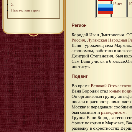
16 лет
1
Я
Неизвестные герои
Регион
Бородай Иван Дмитриевич. СС
Россия
,
Луганская Народная Р
Ваня - уроженец села Марковк
агрономом, работала в колхозе
Дмитрий Степанович, был кол
Сам Ваня учился в 6 классе.О
институт.
Подвиг
Во время
Великой Отечествен
Ваня Бородай стал
юным подп
Он организовал группу антиф
писали и распространяли лист
Москву и передавали сообще
был связным и
разведчиком
.
Группа Вани Бородая тесно со
фронт походил к Марковке, Ва
разведку в окрестностях Вер