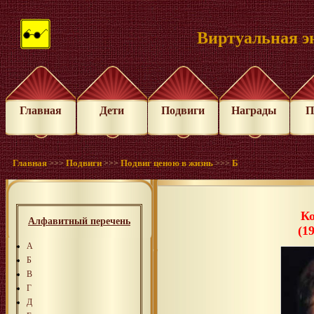
Виртуальная э
Главная
Дети
Подвиги
Награды
П
Главная
Подвиги
Подвиг ценою в жизнь
Б
>>>
>>>
>>>
Ко
Алфавитный перечень
(1
А
Б
В
Г
Д