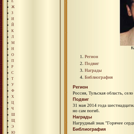
Е
Ж
З
И
Й
К
Л
М
К
Н
О
Регион
П
Подвиг
Р
Награды
С
Библиография
Т
У
Регион
Ф
Россия, Тульская область, село
Х
Подвиг
Ц
31 мая 2014 года шестнадцати
Ч
но сам погиб.
Ш
Награды
Щ
Нагрудный знак "Горячее серд
Э
Библиография
Ю