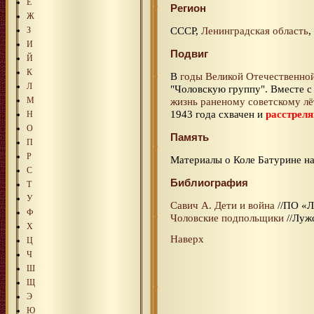
Е
Регион
Ж
СССР,
Ленинградская область
,
З
И
Подвиг
Й
К
В
годы Великой Отечественно
Л
"Чоловскую группу". Вместе 
М
жизнь раненому советскому лё
1943 года схвачен и
расстрел
Н
О
Память
П
Р
Материалы о Коле Батурине н
С
Библиография
Т
У
Савич А. Дети и война
//ПО «Л
Ф
Чоловские подпольщики
//Лужс
Х
Наверх
Ц
Ч
Ш
Щ
Э
Ю