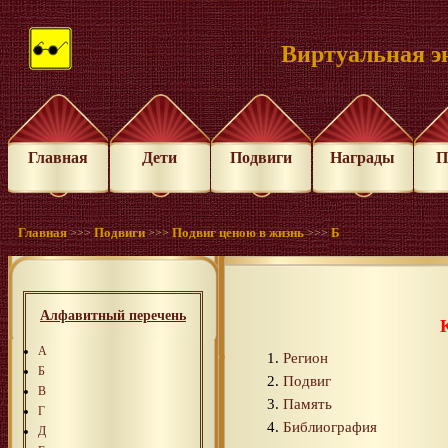
Виртуальная э
Главная
Дети
Подвиги
Награды
П
Главная
Подвиги
Подвиг ценою в жизнь
Б
>>>
>>>
>>>
Алфавитный перечень
А
Регион
Б
Подвиг
В
Память
Г
Библиография
Д