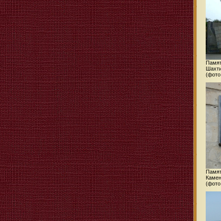
Памят
Шахт
(фото
Памят
Камен
(фото