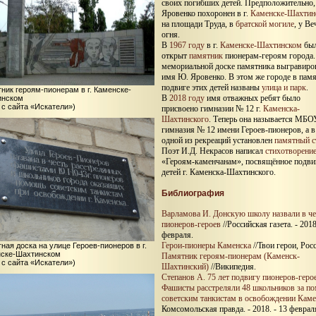
своих погибших детей. Предположительно
Яровенко похоронен в г.
Каменске-Шахтин
на площади Труда, в
братской могиле
, у В
огня.
В
1967 году
в г.
Каменске-Шахтинском
бы
открыт
памятник
пионерам-героям города.
мемориальной доске памятника выгравиро
имя Ю. Яровенко. В этом же городе в памя
подвиге этих детей названы
улица и парк
.
ник героям-пионерам в г. Каменске-
В
2018 году
имя отважных ребят было
инском
 с сайта «Искатели»)
присвоено гимназии № 12 г.
Каменска-
Шахтинского
. Теперь она называется МБО
гимназия № 12 имени Героев-пионеров, а в
одной из рекреаций установлен
памятный с
Поэт И.Д. Некрасов написал
стихотворени
«Героям-каменчанам», посвящённое подви
детей г. Каменска-Шахтинского.
Библиография
Варламова И. Донскую школу назвали в че
пионеров-героев
//Российская газета. - 2018
февраля.
Герои-пионеры Каменска
//Твои герои, Рос
ная доска на улице Героев-пионеров в г.
ске-Шахтинском
Памятник героям-пионерам (Каменск-
 с сайта «Искатели»)
Шахтинский)
//Википедия.
Степанов А. 75 лет подвигу пионеров-геро
Фашисты расстреляли 48 школьников за п
советским танкистам в освобождении Каме
Комсомольская правда. - 2018. - 13 феврал