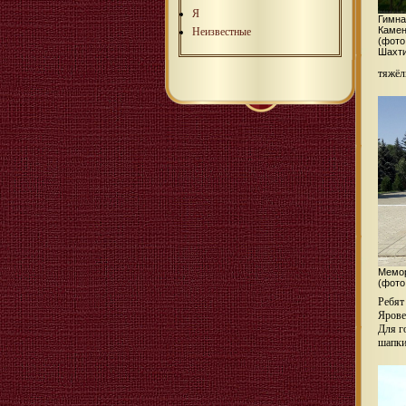
Я
Гимна
Камен
Неизвестные
(фото
Шахти
тяжёл
Мемор
(фото
Ребят
Ярове
Для г
шапки