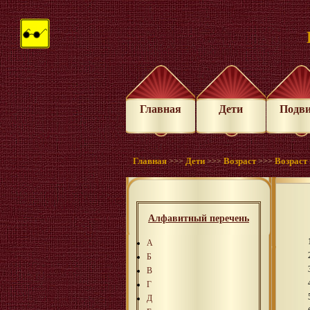
Главная
Дети
Подв
Главная
Дети
Возраст
Возраст 
>>>
>>>
>>>
Алфавитный перечень
А
Б
В
Г
Д