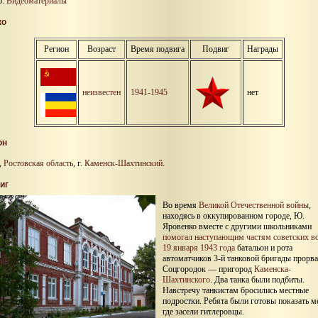
Видеоматериалы
ко
Регион
Возраст
Время подвига
Подвиг
Награды
неизвестен
1941-1945
нет
он
,
Ростовская область
, г.
Каменск-Шахтинский
.
иг
Во время
Великой Отечественной войны
,
находясь в оккупированном городе, Ю.
Яровенко вместе с другими школьниками
помогал наступающим частям советских в
19 января 1943 года
батальон и рота
автоматчиков 3-й танковой бригады прорва
Соцгородок — пригород
Каменска-
Шахтинского
. Два танка были подбиты.
Навстречу танкистам бросились местные
подростки. Ребята были готовы показать ме
где засели гитлеровцы.