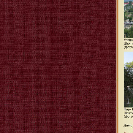
Улица
Шахт
(фото
Парк 
Шахт
(фото
Дата 