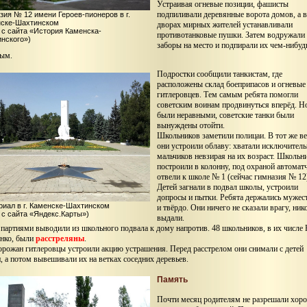
Устраивая огневые позиции, фашисты
подпиливали деревянные ворота домов, а 
зия № 12 имени Героев-пионеров в г.
ске-Шахтинском
дворах мирных жителей устанавливали
 с сайта «История Каменска-
противотанковые пушки. Затем водружали
нского»)
заборы на место и подпирали их чем-нибуд
ым.
Подростки сообщили танкистам, где
расположены склад боеприпасов и огневые
гитлеровцев. Тем самым ребята помогли
советским воинам продвинуться вперёд. Н
были неравными, советские танки были
вынуждены отойти.
Школьников заметили полицаи. В тот же в
они устроили облаву: хватали исключител
мальчиков невзирая на их возраст. Школьн
построили в колонну, под охраной автомат
отвели к школе № 1 (сейчас гимназия № 12
Детей загнали в подвал школы, устроили
допросы и пытки. Ребята держались мужес
иал в г. Каменске-Шахтинском
и твёрдо. Они ничего не сказали врагу, ник
 с сайта «Яндекс.Карты»)
выдали.
 партиями выводили из школьного подвала к дому напротив. 48 школьников, в их числе
нко, были
расстреляны
.
орожан гитлеровцы устроили акцию устрашения. Перед расстрелом они снимали с детей
, а потом вывешивали их на ветках соседних деревьев.
Память
Почти месяц родителям не разрешали хоро