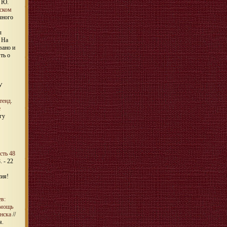
, Ю.
ском
ечного
л
 На
вано и
ть о
У
тенд
.
е
гу
сть 48
. - 22
сия!
ев:
омощь
нска
//
я.