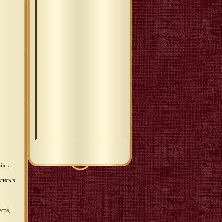
ойск
.
лись в
ста,