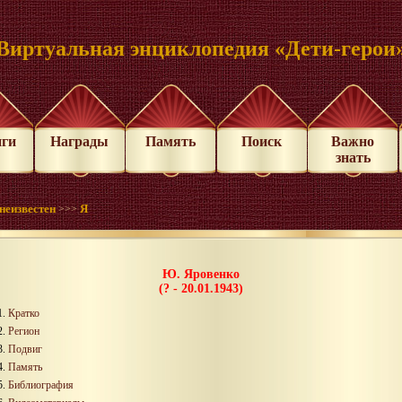
Виртуальная энциклопедия «Дети-герои
иги
Награды
Память
Поиск
Важно
знать
неизвестен
Я
>>>
Ю. Яровенко
(? - 20.01.1943)
Кратко
Регион
Подвиг
Память
Библиография