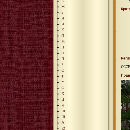
Е
Ж
Крат
З
И
Й
К
Л
М
Н
О
Реги
П
Р
СССР
С
Подв
Т
У
Ф
Х
Ц
Ч
Ш
Щ
Э
Ю