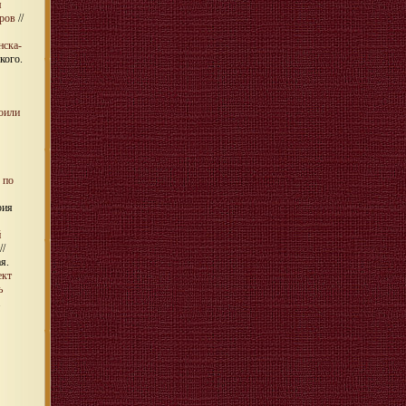
я
еров
//
нска-
кого.
оили
 по
рия
й
//
я.
ект
ь
.