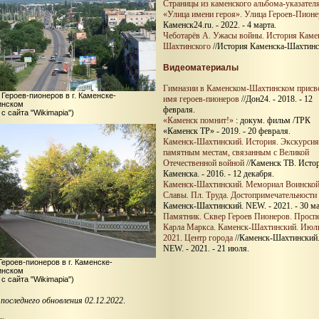
Страницы из каменского альбома-указател
«Улица имени героя». Улица Героев-Пион
Каменск24.ru. - 2022. - 4 марта.
Чеботарёв А. Ужасы войны. История Каме
Шахтинского
//История Каменска-Шахтинс
Видеоматериалы
Гимназии в Каменском-Шахтинском присв
 Героев-пионеров в г. Каменске-
имя героев-пионеров
//Дон24. - 2018. - 12
инском
февраля.
 с сайта "Wikimapia")
«Каменск помнит!»
: докум. фильм /ТРК
«Каменск ТР» - 2019. - 20 февраля.
Каменск-Шахтинский. История. Экскурсия
памятным местам, связанным с Великой
Отечественной войной
//Каменск ТВ. Исто
Каменска. - 2016. - 12 декабря.
Каменск-Шахтинский. Мемориал Воинско
Славы. Пл. Труда. Достопримечательности
Каменск-Шахтинский. NEW. - 2021. - 30 ма
Памятник. Сквер Героев Пионеров. Просп
Карла Маркса. Каменск-Шахтинский. Июл
2021. Центр города
//Каменск-Шахтинский
NEW. - 2021. - 21 июля.
Героев-пионеров в г. Каменске-
инском
 с сайта "Wikimapia")
последнего обновления 02.12.2022
.