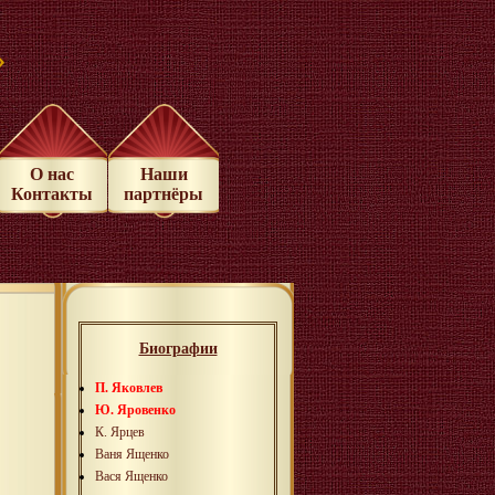
»
О нас
Наши
Контакты
партнёры
Биографии
П. Яковлев
Ю. Яровенко
К. Ярцев
Ваня Ященко
Вася Ященко