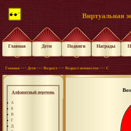
Виртуальная э
Главная
Дети
Подвиги
Награды
П
Главная
Дети
Возраст
Возраст неизвестен
С
>>>
>>>
>>>
>>>
Воз
Алфавитный перечень
А
Б
В
Г
Д