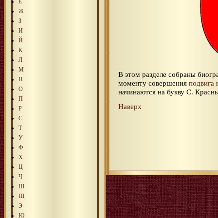
Е
Ж
З
И
Й
К
Л
М
В этом разделе собраны биог
Н
моменту совершения
подвига
О
начинаются на букву С. Крас
П
Наверх
Р
С
Т
У
Ф
Х
Ц
Ч
Ш
Щ
Э
Ю