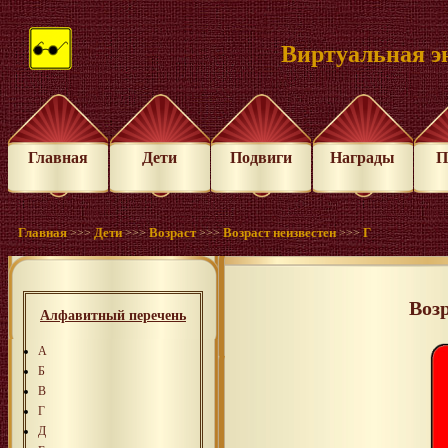
Виртуальная э
Главная
Дети
Подвиги
Награды
П
Главная
Дети
Возраст
Возраст неизвестен
Г
>>>
>>>
>>>
>>>
Воз
Алфавитный перечень
А
Б
В
Г
Д