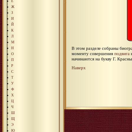
Е
Ж
З
И
Й
К
Л
М
В этом разделе собраны биог
Н
моменту совершения
подвига
О
начинаются на букву Г. Крас
П
Р
Наверх
С
Т
У
Ф
Х
Ц
Ч
Ш
Щ
Э
Ю