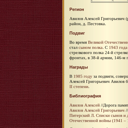
Регион
Авилов Алексей Григорьевич (
район, д. Пестовка.
Подвиг
Во время
Великой Отечествен
стал
сыном полка
. С
1943 года
стрелкового полка 24-й стрелк
фронтах, в 38-й армии, 146-м 
Награды
В
1985 году
за подвиги, совер
Алексей Григорьевич Авилов 
II степени
.
Библиография
Авилов Алексей
//Дорога памят
Авилов Алексей Григорьевич
/
Питерский Л. Списки сынов и 
Отечественной войны (1941 – 1