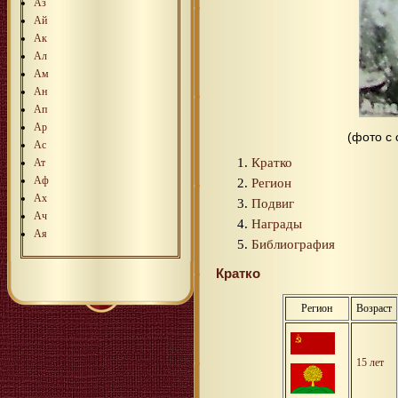
Аз
Ай
Ак
Ал
Ам
Ан
Ап
Ар
(фото с
Ас
Кратко
Ат
Аф
Регион
Ах
Подвиг
Ач
Награды
Ая
Библиография
Кратко
Регион
Возраст
15 лет