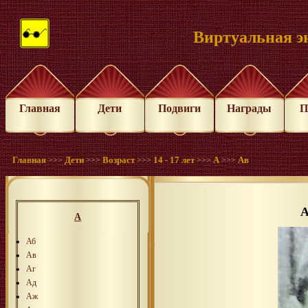
Виртуальная э
Главная
Дети
Подвиги
Награды
П
Главная
Дети
Возраст
14 - 17 лет
А
Ав
>>>
>>>
>>>
>>>
>>>
А
А
Аб
Ав
Аг
Ад
Аж