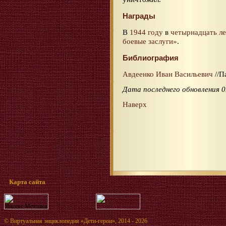
Награды
В
1944 году
в
четырнадцать ле
боевые заслуги»
.
Библиография
Авдеенко Иван Васильевич
//П
Дата последнего обновления 0
Наверх
Карта сайта
©
Виртуальная энциклопедия «Дети-герои»
, 2014 - 2026