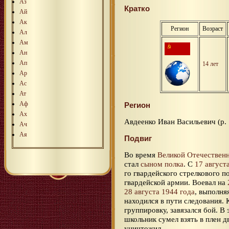
Аз
Кратко
Ай
Ак
Регион
Возраст
Ал
Ам
Ан
Ап
14 лет
Ар
Ас
Ат
Аф
Регион
Ах
Авдеенко Иван Васильевич (р.
Ач
Ая
Подвиг
Во время
Великой Отечествен
стал
сыном полка
. С
17 август
го гвардейского стрелкового п
гвардейской армии. Воевал на
28 августа 1944 года
, выполня
находился в пути следования.
группировку, завязался бой. В
школьник сумел взять в плен 
уничтожил.