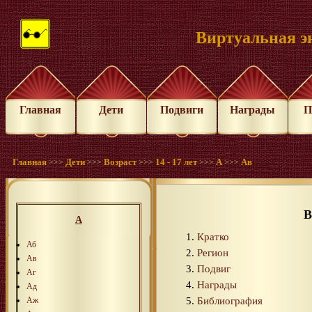
Виртуальная э
Главная
Дети
Подвиги
Награды
П
Главная
Дети
Возраст
14 - 17 лет
А
Ав
>>>
>>>
>>>
>>>
>>>
В
А
Кратко
Аб
Регион
Ав
Подвиг
Аг
Награды
Ад
Библиография
Аж