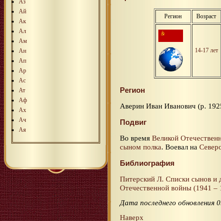
Аз
Ай
Регион
Возраст
Ак
Ал
Ам
14-17 лет
Ан
Ап
Ар
Ас
Регион
Ат
Аф
Аверин Иван Иванович (р. 192
Ах
Ач
Подвиг
Ая
Во время
Великой Отечествен
сыном полка
. Воевал на
Север
Библиография
Питерский Л. Списки сынов и 
Отечественной войны (1941 – 1
Дата последнего обновления 0
Наверх