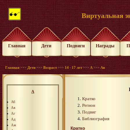
Виртуальная э
Главная
Дети
Подвиги
Награды
П
Главная
Дети
Возраст
14 - 17 лет
А
Ав
>>>
>>>
>>>
>>>
>>>
А
Кратко
Аб
Регион
Ав
Подвиг
Аг
Библиография
Ад
Аж
Кратко