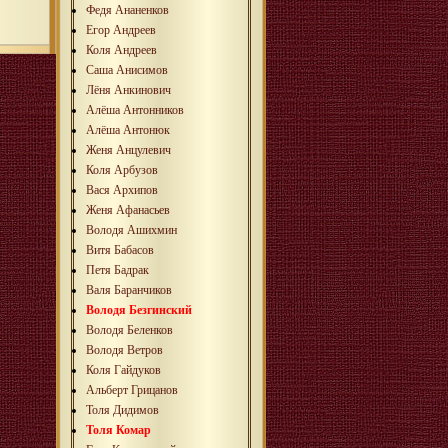
Федя Ананенков
Егор Андреев
Коля Андреев
Саша Анисимов
Лёня Анкинович
Алёша Антонников
Алёша Антонюк
Женя Анцулевич
Коля Арбузов
Вася Архипов
Женя Афанасьев
Володя Ашихмин
Витя Бабасов
Петя Бадрак
Валя Баранчиков
Володя Безгинский
Володя Беленков
Володя Ветров
Коля Гайдуков
Альберт Грицанов
Толя Дидимов
Толя Комар