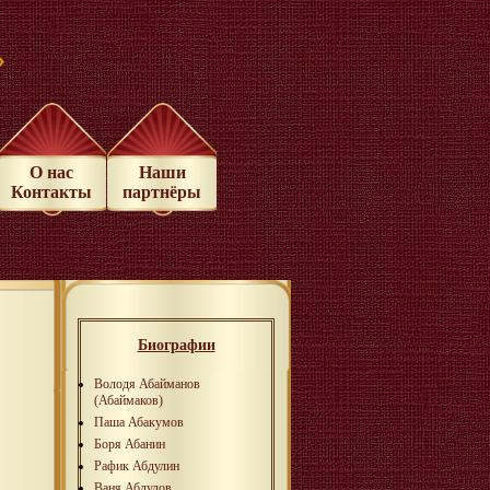
»
О нас
Наши
Контакты
партнёры
Биографии
Володя Абайманов
(Абаймаков)
Паша Абакумов
Боря Абанин
Рафик Абдулин
Ваня Абдулов