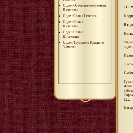
Орден Отечественной войны
СССР.
II степени
Орден Славы I степени
Подв
Орден Славы
В
год
II степени
Орден Славы
Нагр
III степени
Медал
Орден Трудового Красного
орден
Знамени
Памя
Очер
Библ
Гузан
Женя 
Забот
Сороки
125.
Навер