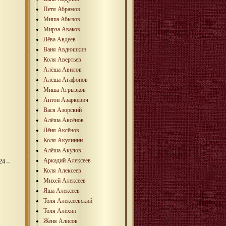
Петя Абрамов
Миша Абызов
Мирза Аваков
Лёва Авдеев
Ваня Авдюшкин
Коля Авертьев
Алёша Авилов
Алёша Агафонов
Миша Агрызков
Антон Азаркевич
Вася Азорский
Алёша Аксёнов
Лёня Аксёнов
Коля Акулинин
Алёша Акулов
Аркадий Алексеев
24 –
Коля Алексеев
Михей Алексеев
Яша Алексеев
Толя Алексеевский
Толя Алёхин
Женя Алисов