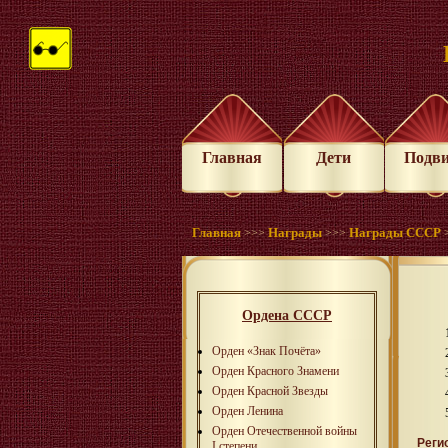
Главная
Дети
Подв
Главная
Награды
Награды СССР
>>>
>>>
Ордена СССР
Орден «Знак Почёта»
Орден Красного Знамени
Орден Красной Звезды
Орден Ленина
Орден Отечественной войны
Реги
I степени