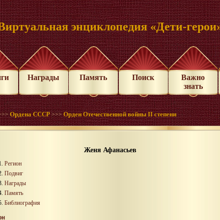
Виртуальная энциклопедия «Дети-герои
иги
Награды
Память
Поиск
Важно
знать
Ордена СССР
Орден Отечественной войны II степени
>>>
>>>
Женя Афанасьев
Регион
Подвиг
Награды
Память
Библиография
он