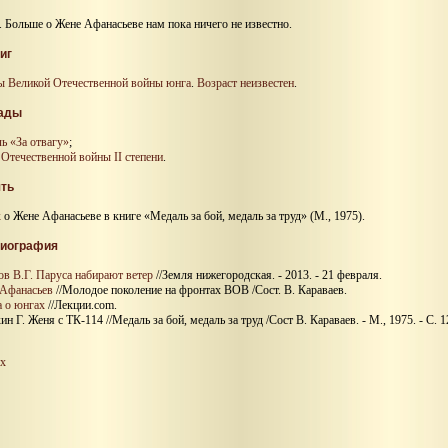
 Больше о Жене Афанасьеве нам пока ничего не известно.
иг
ы Великой Отечественной войны
юнга
.
Возраст неизвестен
.
ады
ь «За отвагу»
;
 Отечественной войны II степени
.
ть
к
о Жене Афанасьеве в книге «Медаль за бой, медаль за труд» (М., 1975).
иография
ов В.Г. Паруса набирают ветер
//Земля нижегородская. - 2013. - 21 февраля.
Афанасьев
//Молодое поколение на фронтах ВОВ /Сост. В. Караваев.
а о юнгах
//Лекции.com.
н Г. Женя с ТК-114 //Медаль за бой, медаль за труд /Сост В. Караваев. - М., 1975. - С. 1
х