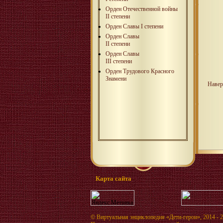
Орден Отечественной войны
II степени
Орден Славы I степени
Орден Славы
II степени
Орден Славы
III степени
Орден Трудового Красного
Знамени
Навер
Карта сайта
©
Виртуальная энциклопедия «Дети-герои»
, 2014 - 