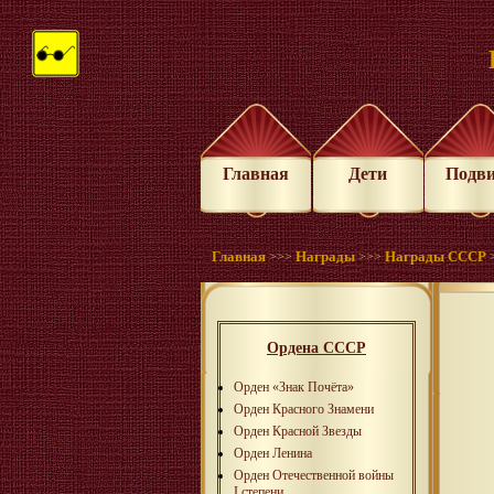
Главная
Дети
Подв
Главная
Награды
Награды СССР
>>>
>>>
Ордена СССР
Орден «Знак Почёта»
Орден Красного Знамени
Орден Красной Звезды
Орден Ленина
Орден Отечественной войны
I степени