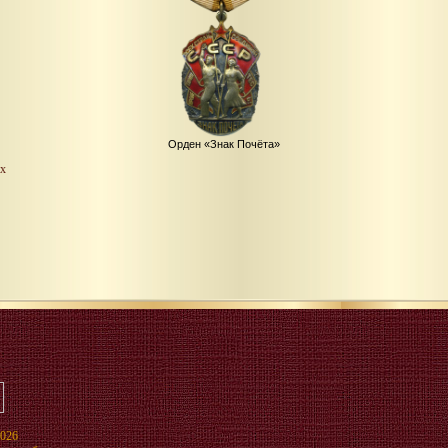
Орден «Знак Почёта»
х
2026