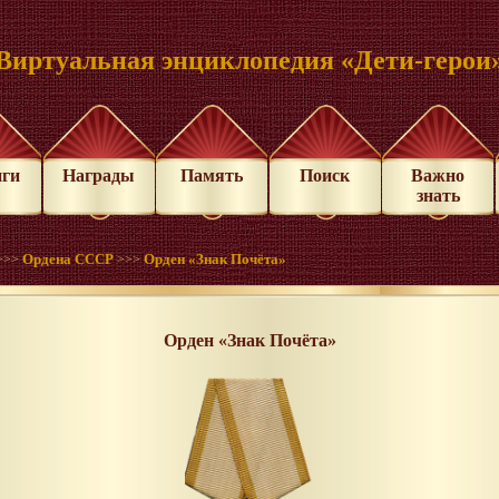
Виртуальная энциклопедия «Дети-герои
иги
Награды
Память
Поиск
Важно
знать
Ордена СССР
Орден «Знак Почёта»
>>>
>>>
Орден «Знак Почёта»