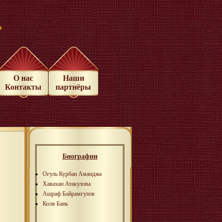
»
О нас
Наши
Контакты
партнёры
Биографии
Огуль Курбан Аманджа
Хавахан Атакулова
Ашраф Байрамгулов
Коля Бань