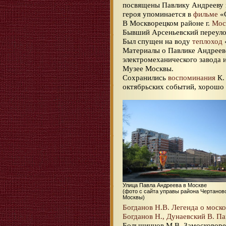
посвящены Павлику Андрееву
героя упоминается в
фильме
«С
В Москворецком районе г.
Мос
Бывший Арсеньевский переуло
Был спущен на воду
теплоход
Материалы о Павлике Андреев
электромеханического завода 
Музее Москвы.
Сохранились
воспоминания
К.
октябрьских событий, хорошо 
Улица Павла Андреева в Москве
(фото с сайта управы района Чертанов
Москвы)
Богданов Н.В. Легенда о моск
Богданов Н., Дунаевский В. П
Большинцов М.В. Замосковорец