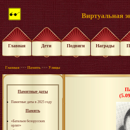
Виртуальная э
Главная
Дети
Подвиги
Награды
П
Главная
Память
Улицы
>>>
>>>
П
Памятные даты
(5.0
Памятные даты в 2025 году
Память
«Батальон белорусских
орлят»