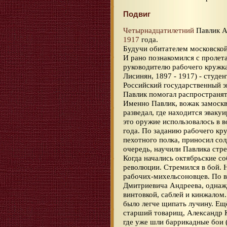
Подвиг
Четырнадцатилетний
Павлик А
1917
года.
Будучи обитателем московской
И рано познакомился с пролет
руководителю рабочего кружк
Лисинян, 1897 - 1917) - студе
Российский государственный э
Павлик помогал распространят
Именно Павлик, вожак замоскв
разведал, где находится эвак
это оружие использовалось в 
года. По заданию рабочего кру
пехотного полка, приносил со
очередь, научили Павлика стре
Когда начались октябрьские с
революции. Стремился в бой. 
рабочих-михельсоновцев. По 
Дмитриевича Андреева, однаж
винтовкой, саблей и кинжалом
было легче щипать лучину. Ещё
старший товарищ, Александр К
где уже шли баррикадные бои 