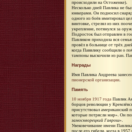
происходили на Остоженке).
Несколько дней Павлика не был
юнкерами. Он подносил снаряд
одного из боёв имитировал цел
винтовке, стрелял из них пооч
укрепление, потянулся за оруж
Подросток был отправлен в го
Павликом приходила вся семья
провёл в больнице от трёх дней
когда Паввлику сообщили о по
тампоны выскочили из ран. П
Награды
Имя Павлика Андреева занесе
пионерской организации
.
Память
10 ноября 1917 года
Павлик Ан
борцов революции у Кремлёвс
присутствовал американский п
которые потрясли мир». Он по
замоскворецкий Гаврош»
.
Увековечивание имени Павлика
после его гибели, когда в 195