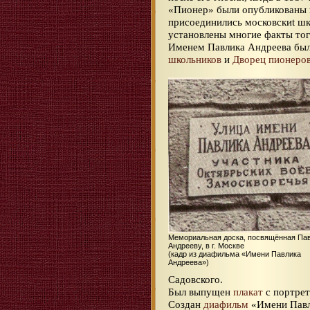
«Пионер» были опубликованы 
присоединились московскиt шк
установлены многие факты тог
Именем Павлика Андреева бы
школьников
и
Дворец пионеров
Мемориальная доска, посвящённая Па
Андрееву, в г. Москве
(кадр из диафильма «Имени Павлика
Андреева»)
Садовского.
Был выпущен
плакат
с портрет
Создан
диафильм
«Имени Павли