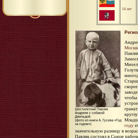
14 лет
Регио
Андрее
Москв
Павлик
Замоск
Михель
Голут
многод
Старши
скорее
заводе
чтобы 
устрои
гранат
Шестилетний Павлик
Андреев с собакой
круглу
Джильдой.
Младши
(фото из книги А. Гусева «Год
за годом»)
году
е
значительную разницу в возра
Павлик состоял в Союзе рабоч