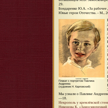
29.
Бондаренко Ю.А. «За рабочее д
Юные герои Отечества. - М., 20
Плакат с портретом Павлика
Андреева
(художник Н. Карповский)
Мы узнали о Павлике Андрееве
—18.
Некрополь у кремлёвской стен
Никонова К. «Замоскворецкий