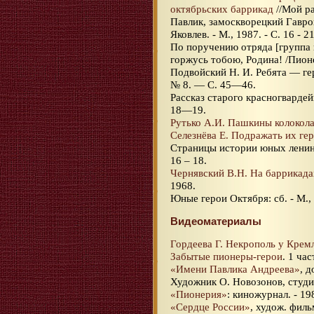
октябрьских баррикад
//Мой ра
Павлик, замоскворецкий Гаврош
Яковлев. - М., 1987. - С. 16 - 21
По поручению отряда [группа 
горжусь тобою, Родина! /Пионерс
Подвойский Н. И. Ребята — ге
№ 8. — С. 45—46.
Рассказ старого красногвардей
18—19.
Рутько А.И. Пашкины колокол
Селезнёва Е. Подражать их ге
Страницы истории юных ленинце
16 – 18.
Чернявский В.Н. На баррикада
1968.
Юные герои Октября: сб. - М.,
Видеоматериалы
Гордеева Г. Некрополь у Крем
Забытые пионеры-герои
. 1 час
«Имени Павлика Андреева»
, 
Художник О. Новозонов, студи
«Пионерия»
: киножурнал. - 19
«Сердце России»
, худож. филь