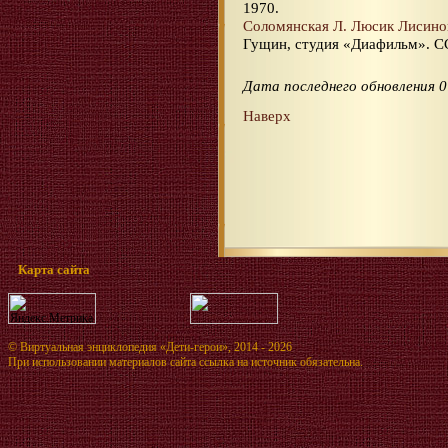
1970.
Соломянская Л. Люсик Лисино
Гущин, студия «Диафильм». СС
Дата последнего обновления 0
Наверх
Карта сайта
©
Виртуальная энциклопедия «Дети-герои»
, 2014 - 2026
При использовании материалов сайта ссылка на источник обязательна.