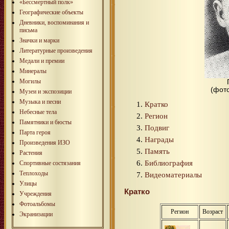
«Бессмертный полк»
Географические объекты
Дневники, воспоминания и
письма
Значки и марки
Литературные произведения
Медали и премии
Минералы
Могилы
(фото
Музеи и экспозиции
Музыка и песни
Кратко
Небесные тела
Регион
Памятники и бюсты
Подвиг
Парта героя
Награды
Произведения ИЗО
Память
Растения
Библиография
Спортивные состязания
Теплоходы
Видеоматериалы
Улицы
Кратко
Учреждения
Фотоальбомы
Регион
Возраст
Экранизации