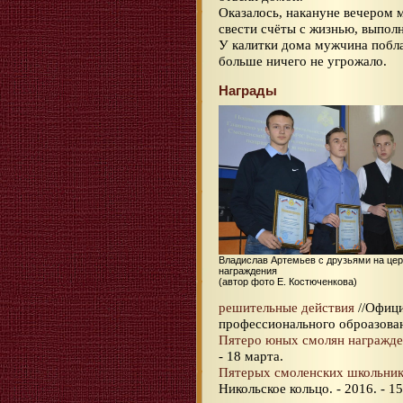
Оказалось, накануне вечером 
свести счёты с жизнью, выпол
У калитки дома мужчина побла
больше ничего не угрожало.
Награды
Владислав Артемьев с друзьями на це
награждения
(автор фото Е. Костюченкова)
решительные действия
//Офици
профессионального оброазова
Пятеро юных смолян награжден
- 18 марта.
Пятерых смоленских школьник
Никольское кольцо. - 2016. - 1