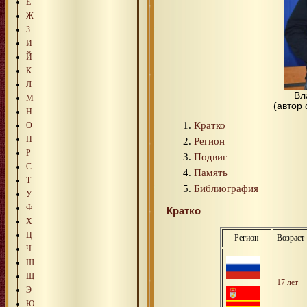
Е
Ж
З
И
Й
К
Л
Вл
М
(автор
Н
Кратко
О
П
Регион
Р
Подвиг
С
Память
Т
Библиография
У
Ф
Кратко
Х
Ц
Регион
Возраст
Ч
Ш
Щ
17 лет
Э
Ю