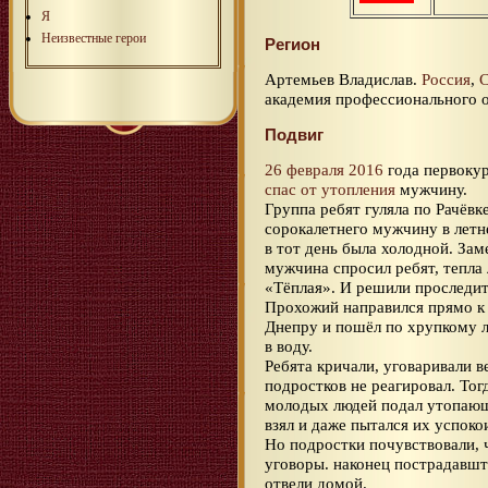
Я
Неизвестные герои
Регион
Артемьев Владислав.
Россия
,
С
академия профессионального о
Подвиг
26 февраля 2016
года первокур
спас от утопления
мужчину.
Группа ребят гуляла по Рачёвк
сорокалетнего мужчину в летн
в тот день была холодной. Зам
мужчина спросил ребят, тепла 
«Тёплая». И решили проследит
Прохожий направился прямо к 
Днепру и пошёл по хрупкому ль
в воду.
Ребята кричали, уговаривали в
подростков не реагировал. Тог
молодых людей подал утопающе
взял и даже пытался их успоко
Но подростки почувствовали, 
уговоры. наконец пострадавшт
отвели домой.