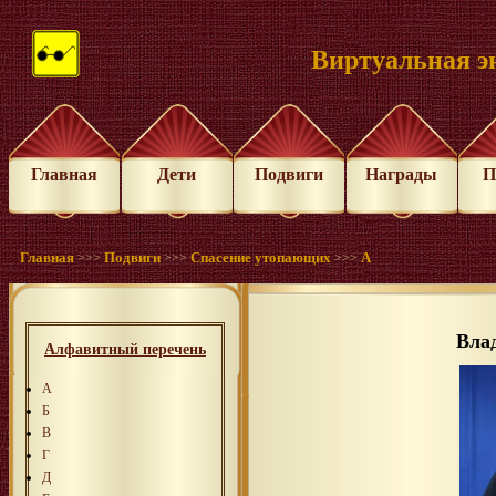
Виртуальная э
Главная
Дети
Подвиги
Награды
П
Главная
Подвиги
Спасение утопающих
А
>>>
>>>
>>>
Вла
Алфавитный перечень
А
Б
В
Г
Д