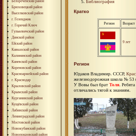
Белореченский район
Библиография
Брюховецкий район
Кратко
Выселковский район
г. Геленджик
Регион
Возраст
г. Горячий Ключ
Гулькевичский район
Динской район
9 лет
Ейский район
Кавказский район
Калининский район
Каневской район
Регион
Кореновский район
Юдаков Владимир. СССР,
Крас
Красноармейский район
железнодорожная школа № 53 (
г. Краснодар
У Вовы был брат
Толя
. Ребят
Крыловский район
отличались тягой к знаниям.
Крымский район
Курганинский район
Кущёвский район
Лабинский район
Ленинградский район
Мостовской район
Новокубанский район
Новопокровский район