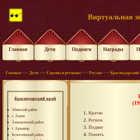
Виртуальная э
Главная
Дети
Подвиги
Награды
П
Главная
Дети
Страны и регионы
Россия
Краснодарский 
>>>
>>>
>>>
>>>
Краснодарский край
(19
Абинский район
Кратко
г. Анапа
Регион
Апшеронский район
Подвиг
г. Армавир
Память
Белоглинский район