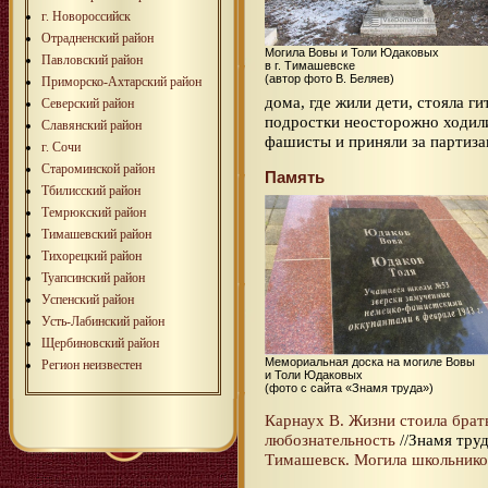
г. Новороссийск
Отрадненский район
Могила Вовы и Толи Юдаковых
Павловский район
в г. Тимашевске
(автор фото В. Беляев)
Приморско-Ахтарский район
дома, где жили дети, стояла г
Северский район
подростки неосторожно ходил
Славянский район
фашисты и приняли за партизан
г. Сочи
Староминской район
Память
Тбилисский район
Темрюкский район
Тимашевский район
Тихорецкий район
Туапсинский район
Успенский район
Усть-Лабинский район
Щербиновский район
Мемориальная доска на могиле Вовы
Регион неизвестен
и Толи Юдаковых
(фото с сайта «Знамя труда»)
Карнаух В. Жизни стоила бра
любознательность
//Знамя труда
Тимашевск. Могила школьник