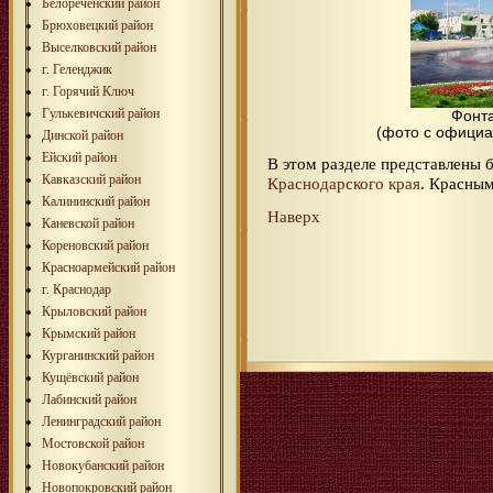
Белореченский район
Брюховецкий район
Выселковский район
г. Геленджик
г. Горячий Ключ
Гулькевичский район
Фонта
(фото с официа
Динской район
Ейский район
В этом разделе представлены
Кавказский район
Краснодарского края
. Красны
Калининский район
Наверх
Каневской район
Кореновский район
Красноармейский район
г. Краснодар
Крыловский район
Крымский район
Курганинский район
Кущёвский район
Лабинский район
Ленинградский район
Мостовской район
Новокубанский район
Новопокровский район