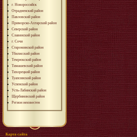
г. Новороссийск
Отрадненский район
Павловский район
Приморско-Ахтарский район
Северский район
Славянский район
г. Сочи
Староминской район
Тбилисcкий район
Темрюкский район
Тимашевский район
Тихорецкий район
Туапсинский район
Успенский район
Усть-Лабинский район
Щербиновский район
Регион неизвестен
Карта сайта