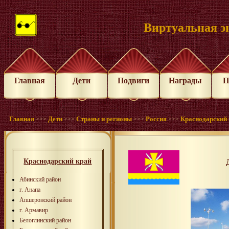
Виртуальная э
Главная
Дети
Подвиги
Награды
П
Главная
Дети
Страны и регионы
Россия
Краснодарский 
>>>
>>>
>>>
>>>
Краснодарский край
Абинский район
г. Анапа
Апшеронский район
г. Армавир
Белоглинский район