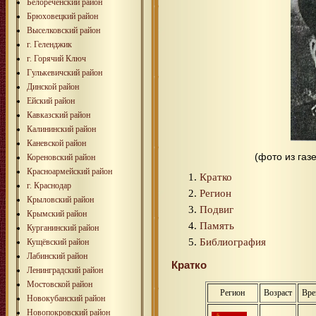
Белореченский район
Брюховецкий район
Выселковский район
г. Геленджик
г. Горячий Ключ
Гулькевичский район
Динской район
Ейский район
Кавказский район
Калининский район
Каневской район
(фото из газ
Кореновский район
Красноармейский район
Кратко
г. Краснодар
Регион
Крыловский район
Подвиг
Крымский район
Память
Курганинский район
Библиография
Кущёвский район
Лабинский район
Кратко
Ленинградский район
Мостовской район
Регион
Возраст
Вре
Новокубанский район
Новопокровский район