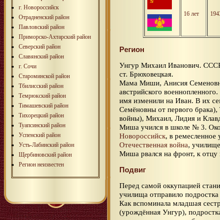
г. Новороссийск
16 лет
194
Отрадненский район
Павловский район
Приморско-Ахтарский район
Северский район
Регион
Славянский район
Унгур Михаил Иванович. ССС
г. Сочи
ст. Брюховецкая.
Староминской район
Мама Миши, Анисия Семеновна
Тбилиcский район
австрийского военнопленного.
Темрюкский район
имя изменили на Иван. В их с
Тимашевский район
Семёновны от первого брака), 
Тихорецкий район
войны), Михаил, Лидия и Клав
Туапсинский район
Миша учился в школе № 3. Око
Успенский район
Новороссийск
, в ремесленное
Отечественная война
, училище
Усть-Лабинский район
Миша рвался на фронт, к отцу
Щербиновский район
Регион неизвестен
Подвиг
Перед самой оккупацией стан
училища отправило подростка 
Как вспоминала младшая сест
(урождённая Унгур), подростк