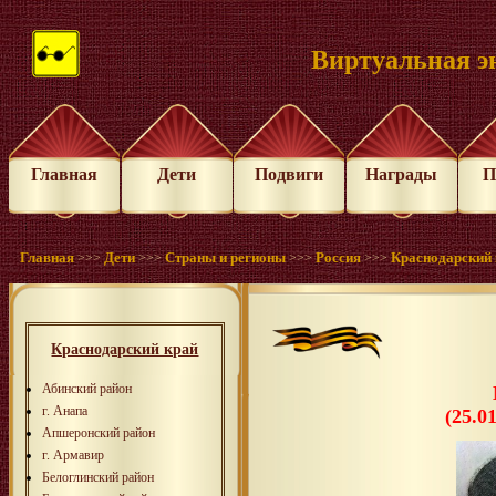
Виртуальная э
Главная
Дети
Подвиги
Награды
П
Главная
Дети
Страны и регионы
Россия
Краснодарский 
>>>
>>>
>>>
>>>
Краснодарский край
Абинский район
г. Анапа
(25.0
Апшеронский район
г. Армавир
Белоглинский район