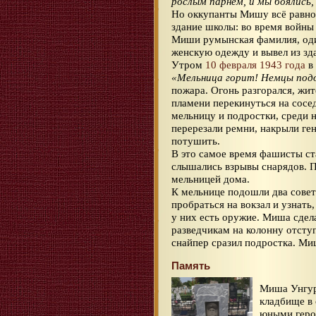
рослым парнем, и мы боялись,
Но оккупанты Мишу всё равно 
здание школы: во время войны
Миши румынская фамилия, оди
женскую одежду и вывел из зд
Утром
10 февраля 1943 года
в 
«Мельница горит! Немцы под
пожара. Огонь разгорался, жит
пламени перекинуться на сосе
мельницу и подростки, среди н
перерезали ремни, накрыли ге
потушить.
В это самое время фашисты ста
слышались взрывы снарядов. П
мельницей дома.
К мельнице подошли два совет
пробраться на вокзал и узнать
у них есть оружие. Миша сдела
разведчикам на колонну отсту
снайпер сразил подростка. Ми
Память
Миша Унгур
кладбище в
юными гер