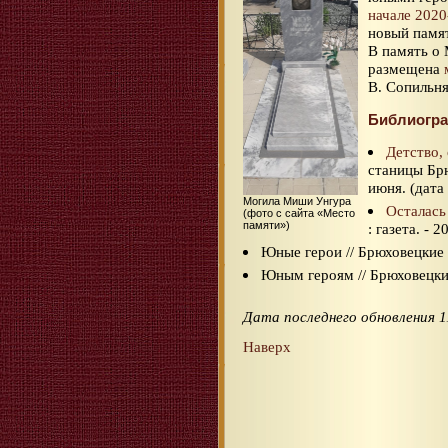
начале 2020
новый памя
В память о
размещена
В. Сопильня
Библиогр
Детство,
станицы Брю
июня. (дата
Могила Миши Унгура
Осталась
(фото с сайта «Место
памяти»)
: газета. - 
Юные герои // Брюховецкие н
Юным героям // Брюховецкие 
Дата последнего обновления 1
Наверх