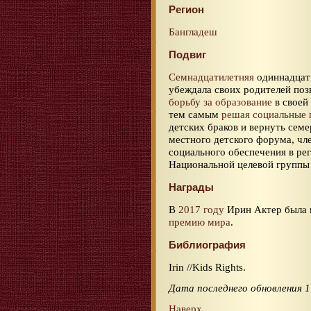
Регион
Бангладеш
Подвиг
Семнадцатилетняя
одиннадцати
убеждала своих родителей поз
борьбу за образование
в своей 
тем самым
решая социальные
детских браков и вернуть семе
местного детского форума, чл
социального обеспечения в рег
Национальной целевой группы
Награды
В
2017 году
Ирин Актер была 
премию мира
.
Библиография
Irin //Kids Rights.
Дата последнего обновления 1
Наверх