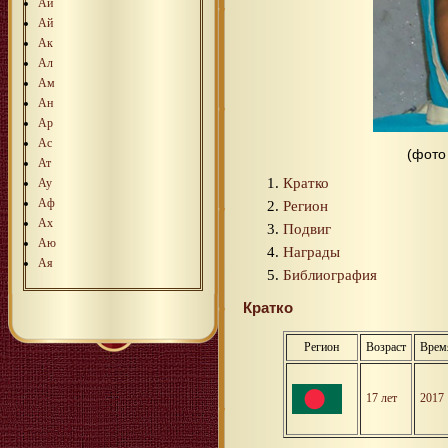
Аи
Ай
Ак
Ал
Ам
Ан
Ар
Ас
(фото 
Ат
Кратко
Ау
Аф
Регион
Ах
Подвиг
Аю
Награды
Ая
Библиография
Кратко
Регион
Возраст
Врем
17 лет
2017