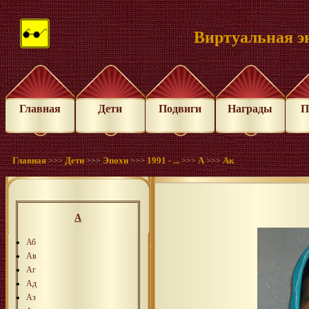
Виртуальная э
Главная
Дети
Подвиги
Награды
П
Главная
Дети
Эпохи
1991 - ...
A
Aк
>>>
>>>
>>>
>>>
>>>
А
Аб
Ав
Аг
Ад
Аз