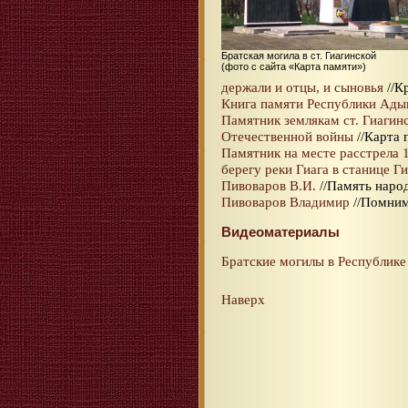
Братская могила в ст. Гиагинской
(фото с сайта «Карта памяти»)
держали и отцы, и сыновья
//Кр
Книга памяти Республики Адыге
Памятник землякам ст. Гиагин
Отечественной войны
//Карта п
Памятник на месте расстрела 1
берегу реки Гиага в станице Г
Пивоваров В.И.
//Память народ
Пивоваров Владимир
//Помним
Видеоматериалы
Братские могилы в Республике 
Наверх