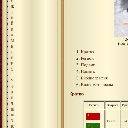
Е
Ж
З
И
Й
К
Л
В
М
(фот
Н
Кратко
О
Регион
П
Р
Подвиг
С
Память
Т
Библиография
У
Видеоматериалы
Ф
Х
Кратко
Ц
Ч
Регион
Возраст
Вре
Ш
Щ
Э
15 лет
194
Ю