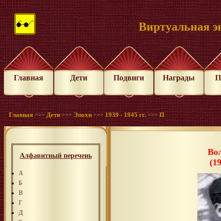
Виртуальная э
Главная
Дети
Подвиги
Награды
П
Главная
Дети
Эпохи
1939 - 1945 гг.
П
>>>
>>>
>>>
>>>
Во
Алфавитный перечень
(1
А
Б
В
Г
Д