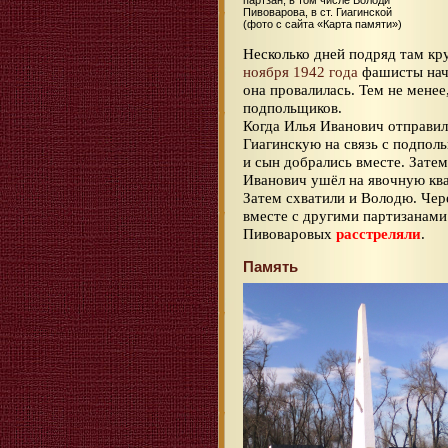
партзан, в том числе Володи
Пивоварова, в ст. Гиагинской
(фото с сайта «Карта памяти»)
Несколько дней подряд там кр
ноября 1942 года
фашисты нач
она провалилась. Тем не менее
подпольщиков.
Когда Илья Иванович отправил
Гиагинскую на связь с подпол
и сын добрались вместе. Затем
Иванович ушёл на явочную ква
Затем схватили и Володю. Чер
вместе с другими партизанам
Пивоваровых
расстреляли
.
Память