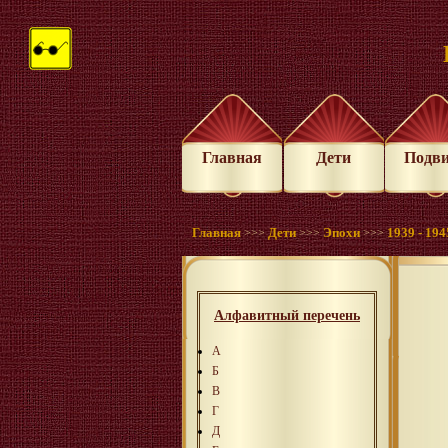
Главная
Дети
Подв
Главная
Дети
Эпохи
1939 - 1945
>>>
>>>
>>>
Алфавитный перечень
А
Б
В
Г
Д