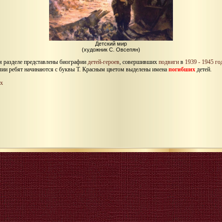
Детский мир
(художник С. Овсепян)
м разделе представлены биографии
детей-героев
, совершивших
подвиги
в
1939 - 1945 г
ии ребят начинаются с буквы Т. Красным цветом выделены имена
погибших
детей.
х