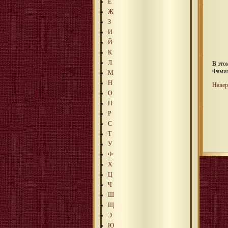
Е
Ж
З
И
Й
К
Л
В это
Фамил
М
Н
Навер
О
П
Р
С
Т
У
Ф
Х
Ц
Ч
Ш
Щ
Э
Ю