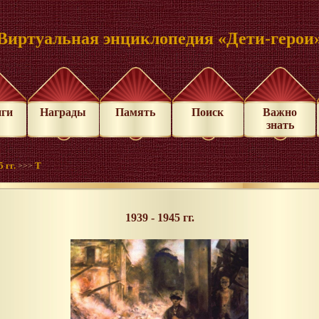
Виртуальная энциклопедия «Дети-герои
иги
Награды
Память
Поиск
Важно
знать
 гг.
Т
>>>
1939 - 1945 гг.