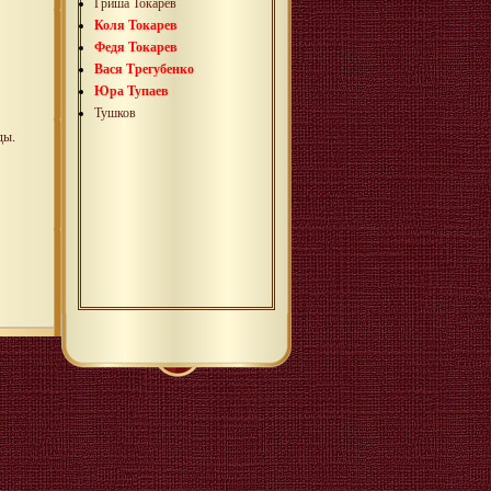
Гриша Токарев
Коля Токарев
Федя Токарев
Вася Трегубенко
Юра Тупаев
Тушков
оды
.