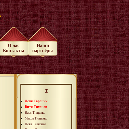
»
О нас
Наши
Контакты
партнёры
Т
Лёня Тараник
Витя Тихонов
Вася Тищенко
Миша Тищенко
Петя Ткаченко