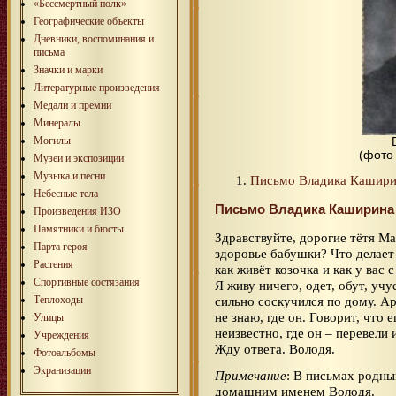
«Бессмертный полк»
Географические объекты
Дневники, воспоминания и
письма
Значки и марки
Литературные произведения
Медали и премии
Минералы
Могилы
(фото
Музеи и экспозиции
Музыка и песни
Письмо Владика Кашир
Небесные тела
Письмо Владика Каширин
Произведения ИЗО
Памятники и бюсты
Здравствуйте, дорогие тётя Ма
Парта героя
здоровье бабушки? Что делает 
Растения
как живёт козочка и как у вас 
Спортивные состязания
Я живу ничего, одет, обут, учу
Теплоходы
сильно соскучился по дому. Ар
не знаю, где он. Говорит, что 
Улицы
неизвестно, где он – перевели 
Учреждения
Жду ответа. Володя.
Фотоальбомы
Экранизации
Примечание
: В письмах родн
домашним именем Володя.