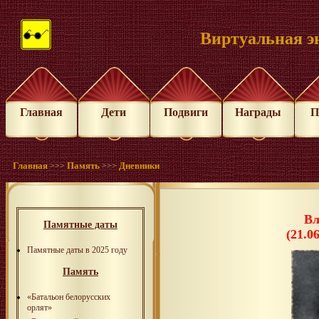
Виртуальная э
Главная
Дети
Подвиги
Награды
П
Главная
Память
Дневники
>>>
>>>
Вл
Памятные даты
(21.0
Памятные даты в 2025 году
Память
«Батальон белорусских
орлят»