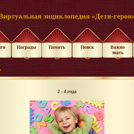
Виртуальная энциклопедия «Дети-герои
иги
Награды
Память
Поиск
Важно
знать
а
2 - 4 года