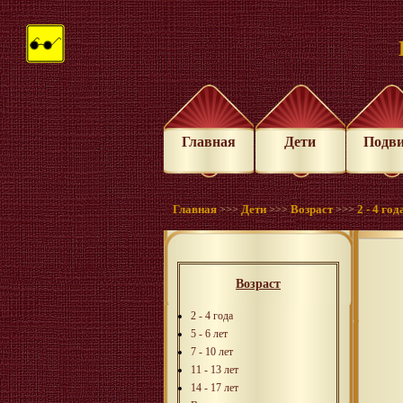
Главная
Дети
Подв
Главная
Дети
Возраст
2 - 4 год
>>>
>>>
>>>
Возраст
2 - 4 года
5 - 6 лет
7 - 10 лет
11 - 13 лет
14 - 17 лет