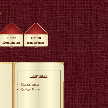
»
О нас
Наши
Контакты
партнёры
Биографии
Джейкоб Аньес
Джейден Болли