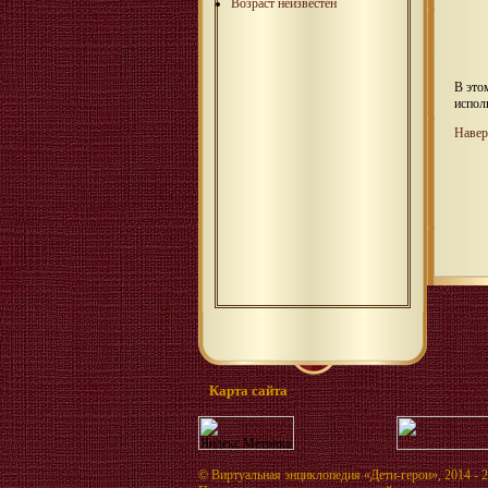
Возраст неизвестен
В это
испол
Навер
Карта сайта
©
Виртуальная энциклопедия «Дети-герои»
, 2014 - 