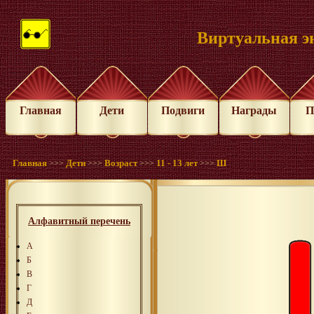
Виртуальная э
Главная
Дети
Подвиги
Награды
П
Главная
Дети
Возраст
11 - 13 лет
Ш
>>>
>>>
>>>
>>>
Алфавитный перечень
А
Б
В
Г
Д