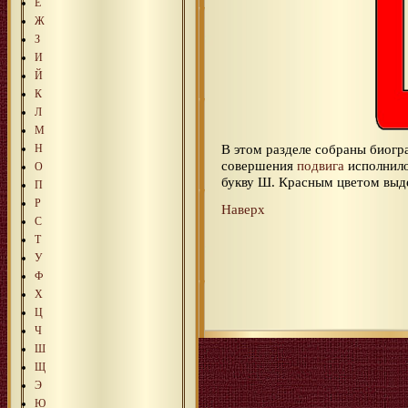
Е
Ж
З
И
Й
К
Л
М
В этом разделе собраны биог
Н
совершения
подвига
исполнил
О
букву Ш. Красным цветом вы
П
Р
Наверх
С
Т
У
Ф
Х
Ц
Ч
Ш
Щ
Э
Ю