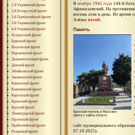
В
ноябре 1942 года
144-й бата
2-й Украинский фронт
Афанасьевский. На протяжени
3-й Белорусский фронт
восемь атак в день. Во время 
3-й Прибалтийский фронт
Алёша
погиб
.
3-й Украинский фронт
4-й Украинский фронт
Память
Белорусский фронт
Брянский фронт
Волховский фронт
Воронежский фронт
Дальневосточный фронт
Донской фронт
Забайкальский фронт
Закавказский фронт
Кавказский фронт
Калининский фронт
Карельский фронт
Крымский фронт
Курский фронт
Братская могила в Мысхако
Ленинградский фронт
(фото с сайта «2гис»)
Орловский фронт
сайт муниципального образова
Прибалтийский фронт
07.10.2025).
Резервный фронт