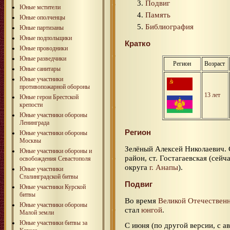
Подвиг
Юные мстители
Память
Юные ополченцы
Библиография
Юные партизаны
Юные подпольщики
Кратко
Юные проводники
Юные разведчики
Регион
Возраст
Юные санитары
Юные участники
противопожарной обороны
13 лет
Юные герои Брестской
крепости
Юные участники обороны
Ленинграда
Регион
Юные участники обороны
Москвы
Зелёный Алексей Николаевич.
Юные участники обороны и
район, ст. Гостагаевская (сейч
освобождения Севастополя
округа
г. Анапы
).
Юные участники
Сталинградской битвы
Подвиг
Юные участники Курской
битвы
Во время
Великой Отечествен
Юные участники обороны
стал
юнгой
.
Малой земли
Юные участники битвы за
С июня (по другой версии, с а