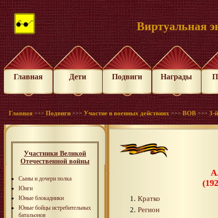
Виртуальная э
Главная
Дети
Подвиги
Награды
П
Главная
Подвиги
Участие в военных действиях
ВОВ
3-
>>>
>>>
>>>
>>>
Участники Великой
Отечественной войны
А
Сыны и дочери полка
(19
Юнги
Кратко
Юные блокадники
Юные бойцы истребительных
Регион
батальонов