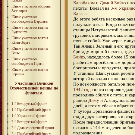
Кавказ
Карабахом
и
Димой Бойко
школ
Юные участники обороны
пехоты. Воевал на
3-м Украин
Заполярья
Кавказ
.
Юные участники
До этого ребята несколько раз
освобождения Варшавы
получали отказ. Когда советск
Юные участники взятия
станицы Натухаевской фашисты
Будапешта
грузовик с моряками, мальчиш
Юные участники взятия
взять с собой. Уже через мин
Кёнигсберга
Так Алёша Зелёный и его друзь
Юные участники взятия
бригаду морской пехоты, где,
Вены
Бойко
, находилось более 15 ю
Юные участники
разбитым просёлочным дорога
освобождения Праги
боеприпасы и продукты, при э
Юные участники взятия
У станицы Шапсугской ребята
Берлина
который наводил огонь на наш
Участники Великой
По возможности батальон пом
Отечественной войны по
1942 года
юнги сопровождали 
фронтам
проводник сбился с пути, и к
ранило
Диму
и Алёшу, мальчик
1-й Белорусский фронт
дней, а потом сбежал обратно 
1-й Прибалтийский фронт
У хутора Эриванский фашисты
1-й Украинский фронт
сзади двух гитлеровцев и откр
После передислокации бригад
2-й Белорусский фронт
остался в 144-м отделении бое
2-й Дальневосточный фронт
подразделения.
2-й Прибалтийский фронт