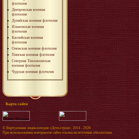
флотилия
Днепровская военная
флотилия
Дунайская военная флотилия
Ильменская военная
флотилия
Каспийская военная
флотилия
Онежская военная флотилия
Пинская военная флотилия
Северная Тихоокеанская
военная флотилия
Чудская военная флотилия
Карта сайта
©
Виртуальная энциклопедия «Дети-герои»
, 2014 - 2026
При использовании материалов сайта ссылка на источник обязательна.