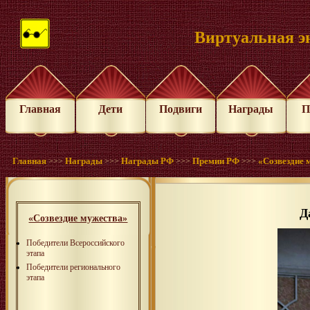
Виртуальная э
Главная
Дети
Подвиги
Награды
П
Главная
Награды
Награды РФ
Премии РФ
«Созвездие 
>>>
>>>
>>>
>>>
Д
«Созвездие мужества»
Победители Всероссийского
этапа
Победители регионального
этапа