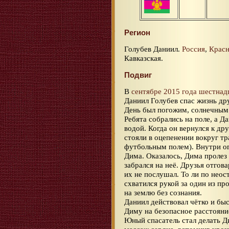
Регион
Голубев Даниил.
Россия
,
Красн
Кавказская.
Подвиг
В
сентябре 2015 года
шестнад
Даниил Голубев спас жизнь др
День был погожим, солнечным.
Ребята собрались на поле, а Д
водой. Когда он вернулся к др
стояли в оцепенении вокруг т
футбольным полем). Внутри ог
Дима. Оказалось, Дима пролез
забрался на неё. Друзья отгов
их не послушал. То ли по неос
схватился рукой за один из пр
на землю без сознания.
Даниил действовал чётко и бы
Диму на безопасное расстояние
Юный спасатель стал делать Д