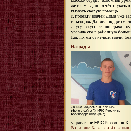
массаж сердца, вспомнив урок
же время Даниил чётко указыва
вызвать скорую помощь.
К приезду врачей Дима уже за
инъекцию, Даниил под ритмич
другу искусственное дыхание.
увозила его в районную больни
Как потом отмечали врачи, бе
Награды
Даниил Голубев в «Орлёнке»
(фото с сайта ГУ МЧС России по
Краснодарскому краю)
управление МЧС России по Крас
В станице Кавказской школьник