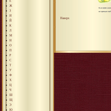
Е
Ж
З
И
Наверх
Й
К
Л
М
Н
О
П
Р
С
Т
У
Ф
Х
Ц
Ч
Ш
Щ
Э
Ю