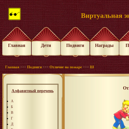
Виртуальная э
Главная
Дети
Подвиги
Награды
П
Главная
Подвиги
Отличие на пожаре
Ш
>>>
>>>
>>>
От
Алфавитный перечень
А
Б
В
Г
Д